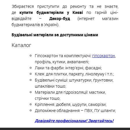
Збираєтеся приступити до ремонту та не знаєте,
де
купити будматеріали у Києві
по гарній ціні-
відвідайте –
Декор-буд
(інтернет магазин
будматериалів в Україні).
Будівельні матеріали за доступними цінами
Каталог
Гіпсокартон та комплектуючі:
гіпсокартон
,
профіль, кутики, аквапанелі;
Лаки та фарби: інтер'єрні, фасадні;
Клея: для плитки, паркету, лінолеуму і т.п.;
Будівельні суміші: штукатурки, ґрунтовки,
шпаклівки тощо;
Матеріали для гідроізоляції: мастики,
стрічки тощо;
Кріплення: дюбеля, шурупи, саморізи;
Допоміжне обладнання – ПВХ, ПУ шланги;
Довіряйте професіоналам! Звертайтесь!