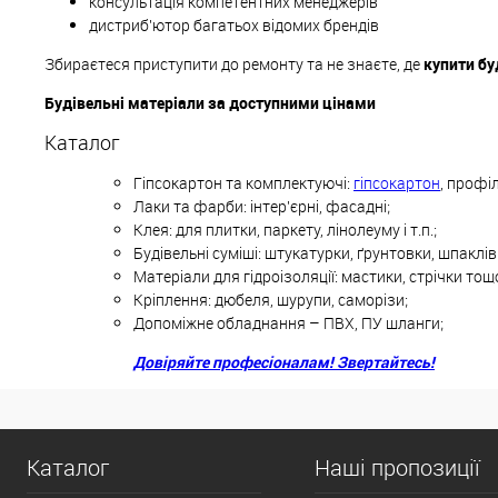
консультація компетентних менеджерів
дистриб'ютор багатьох відомих брендів
Збираєтеся приступити до ремонту та не знаєте, де
купити бу
Будівельні матеріали за доступними цінами
Каталог
Гіпсокартон та комплектуючі:
гіпсокартон
, профіл
Лаки та фарби: інтер'єрні, фасадні;
Клея: для плитки, паркету, лінолеуму і т.п.;
Будівельні суміші: штукатурки, ґрунтовки, шпаклі
Матеріали для гідроізоляції: мастики, стрічки тощ
Кріплення: дюбеля, шурупи, саморізи;
Допоміжне обладнання – ПВХ, ПУ шланги;
Довіряйте професіоналам! Звертайтесь!
Каталог
Наші пропозиції