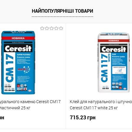
В корзину
В корзи
НАЙПОПУЛЯРНІШІ ТОВАРИ
упити в 1 клік
До порівняння
Купити в 1 клік
 вибране
Під замовлення
В вибране
урального каменю Ceresit CM17
Клей для натурального і штучн
ластичний 25 кг
Ceresit CM117 white 25 кг
рн
715.23 грн