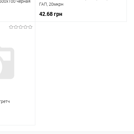
500х100 черная
ГАП, 20мкрн
42.68 грн
В корзину
ну
Купити в 1 клік
До порівняння
До порівняння
В вибране
В наявності
Під замовлення
третч