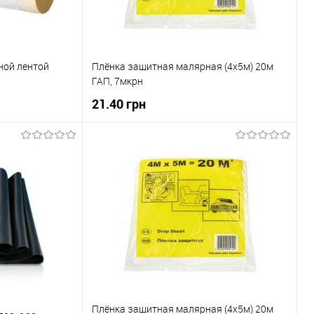
ной лентой
Плёнка защитная малярная (4х5м) 20м
ГАП, 7мкрн
21.40 грн
ну
В корзину
До порівняння
Купити в 1 клік
До порівняння
В наявності
В вибране
В наявності
Плёнка защитная малярная (4х5м) 20м