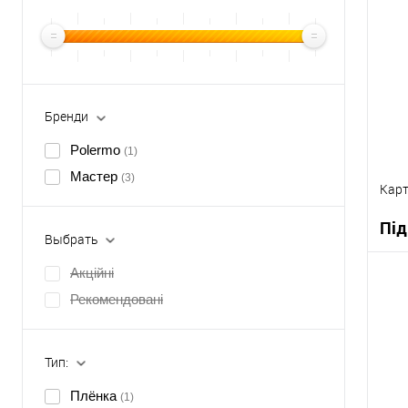
Бренди
Polermo
(1)
Мастер
(3)
Карт
Під
Выбрать
Акційні
Рекомендовані
К
В
Тип:
Плёнка
(1)