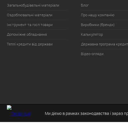
Загальнобудівельні матеріали
Блог
Оздоблювальні матеріали
Про нашу компанію
Інструмент та госп.товари
Виробники (бренди)
Допоміжне обладнання
Калькулятор
Теплі кредити від держави
Державна програма креди
Відео-огляди
Ми діємо в рамках законодавства і зараз п