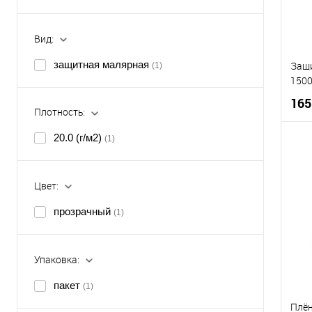
Вид:
защитная малярная
Защи
(1)
1500
165
Плотность:
20.0 (г/м2)
(1)
К
Цвет:
В
прозрачный
(1)
Упаковка:
пакет
(1)
Плён