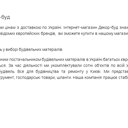
-буд
и цінам з доставкою по Україні. Інтернет-магазин Декор-буд знах
х відомих європейских
б
рендів,
ви зможете купити в нашому магазині
у виборі будівельних матеріалів.
ивним постачальником будівельних матеріалів в Україні багатьох єв
ься. За час діяльності ми укомплектували сотні об'єктів по всій 
будівель. Все для будівництва та ремонту у Києві. Ми предст
трумент, господарські товари, шланги. Наша компанія працює стаб