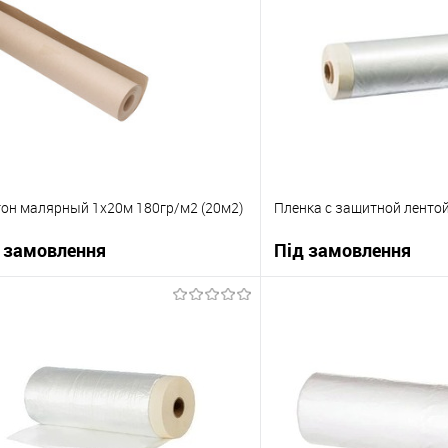
он малярный 1х20м 180гр/м2 (20м2)
Пленка с защитной ленто
 замовлення
Під замовлення
В корзину
В корзи
упити в 1 клік
До порівняння
Купити в 1 клік
 вибране
Під замовлення
В вибране