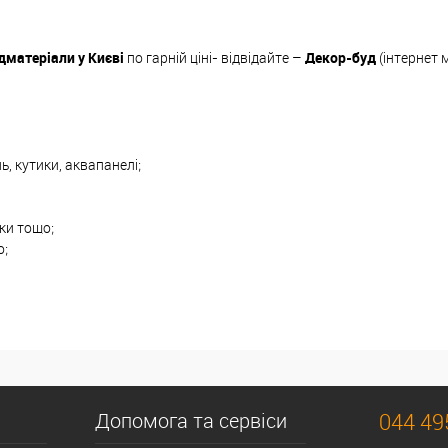
дматеріали у Києві
по гарній ціні- відвідайте –
Декор-буд
(інтернет 
ь, кутики, аквапанелі;
вки тощо;
о;
Допомога та сервіси
044 49