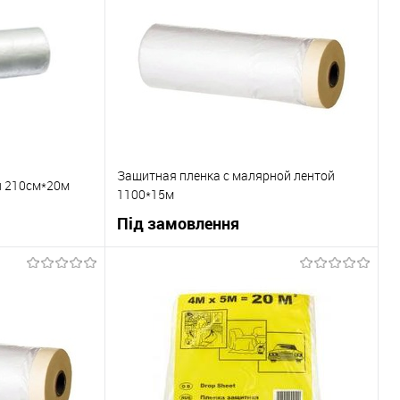
Защитная пленка с малярной лентой
й 210см*20м
1100*15м
Під замовлення
ну
В корзину
До порівняння
Купити в 1 клік
До порівняння
Під замовлення
В вибране
Під замовлення