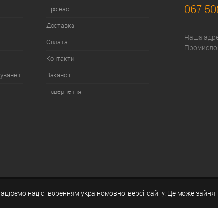
067 50
Про нас
Доставка
Наша адрес
Оплата
Промислов
Контакти
тування
Вакансії
Повернення
рацюємо над створенням україномовної версії сайту. Це може зайнят