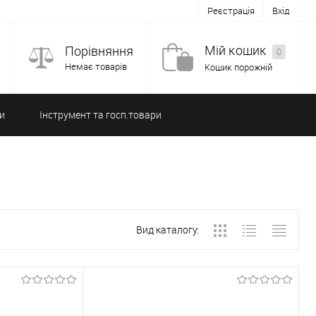
Реєстрація
Вхід
Мій кошик
Порівняння
0
Немає товарів
Кошик порожній
и
Інструмент та госп.товари
Вид каталогу: