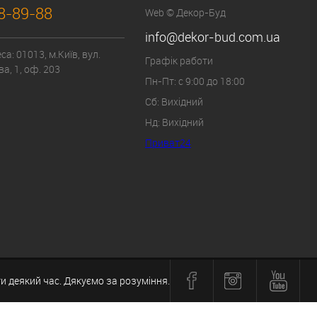
8-89-88
Web © Декор-Буд
info@dekor-bud.com.ua
а: 01013, м.Київ, вул.
Графік работи
а, 1, оф. 203
Пн-Пт: с 9:00 до 18:00
Сб: Вихідний
Нд: Вихідний
Приват24
и деякий час. Дякуємо за розуміння.