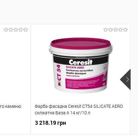
ну
До порівняння
Під замовлення
Р
ого каменю
Фарба фасадна Ceresit CT54 SILICATE AERO
2
силікатна База А 14 кг/10 л
2
3 218.19 грн
1