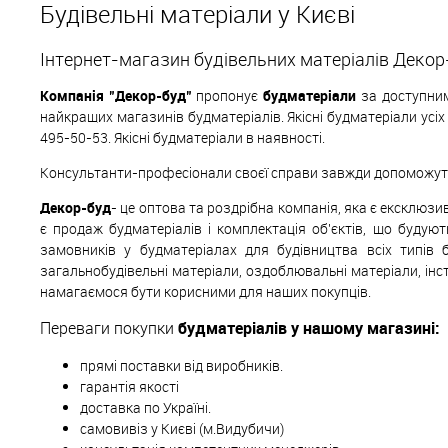
Будівельні матеріали у Києві
Інтернет-магазин будівельних матеріалів Декор
Компанія "Декор-буд"
пропонує
будматеріали
за доступним
найкращих магазинів будматеріалів. Якісні будматеріали усі
495-50-53. Якісні будматеріали в наявності.
Консультанти-професіонали своєї справи завжди допоможуть 
Декор-буд
- це оптова та роздрібна компанія, яка є ексклюз
є продаж будматеріалів і комплектація об'єктів, що будуют
замовників у будматеріалах для будівництва всіх типів 
загальнобудівельні матеріали, оздоблювальні матеріали, інс
намагаємося бути корисними для наших покупців.
Переваги покупки
будматеріалів у нашому магазині:
прямі поставки від виробників.
гарантія якості
доставка по Україні.
самовивіз у Києві (м.Видубичи)