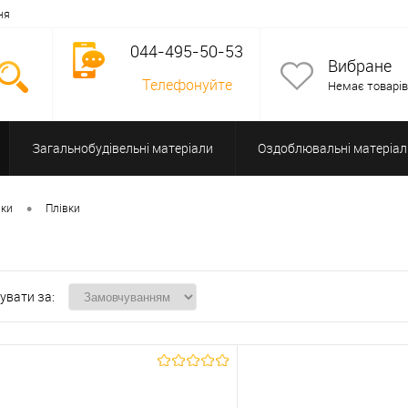
ня
044-495-50-53
Вибране
Телефонуйте
Немає товарів
Загальнобудівельні матеріали
Оздоблювальні матеріал
Допоміжне обладнання
•
вки
Плівки
увати за: