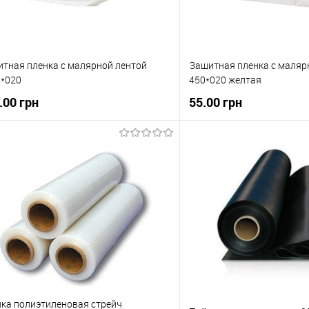
тная пленка с малярной лентой
Защитная пленка с маляр
*020
450*020 желтая
.00 грн
55.00 грн
В корзину
В корзи
упити в 1 клік
До порівняння
Купити в 1 клік
 вибране
В наявності
В вибране
ка полиэтиленовая стрейч