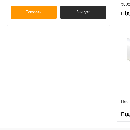
500х
Показати
Зкинути
Під
К
В
Плён
Під