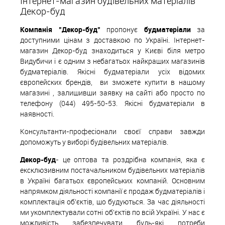
Інтернет-магазин будівельних матеріалів
Декор-буд
Компанія "Декор-буд"
пропонує
будматеріали
за
доступними цінам з доставкою по Україні. Інтернет-
магазин Декор-буд знаходиться у Києві біля метро
Видубичи і є одним з небагатьох найкращих магазинів
будматеріалів. Якісні будматеріали усіх відомих
європейских
б
рендів,
ви зможете купити в нашому
магазині , залишивши заявку на сайті або просто по
телефону (044) 495-50-53. Якісні будматеріали в
наявності.
Консультанти-професіонали своєї справи завжди
допоможуть у виборі будівельних матеріалів.
Декор-буд
- це оптова та роздрібна компанія, яка є
ексклюзивним постачальником будівельних матеріалів
в Україні багатьох європейських компаній. Основним
напрямком діяльності компанії є продаж будматеріалів і
комплектація об'єктів, що будуються. За час діяльності
ми укомплектували сотні об'єктів по всій Україні. У нас є
можливість забезпечувати будь-які потреби