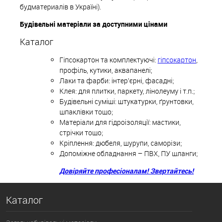
будматериалів в Україні).
Будівельні матеріали за доступними цінами
Каталог
Гіпсокартон та комплектуючі:
гіпсокартон
,
профіль, кутики, аквапанелі;
Лаки та фарби: інтер'єрні, фасадні;
Клея: для плитки, паркету, лінолеуму і т.п.;
Будівельні суміші: штукатурки, ґрунтовки,
шпаклівки тощо;
Матеріали для гідроізоляції: мастики,
стрічки тощо;
Кріплення: дюбеля, шурупи, саморізи;
Допоміжне обладнання – ПВХ, ПУ шланги;
Довіряйте професіоналам! Звертайтесь!
Каталог