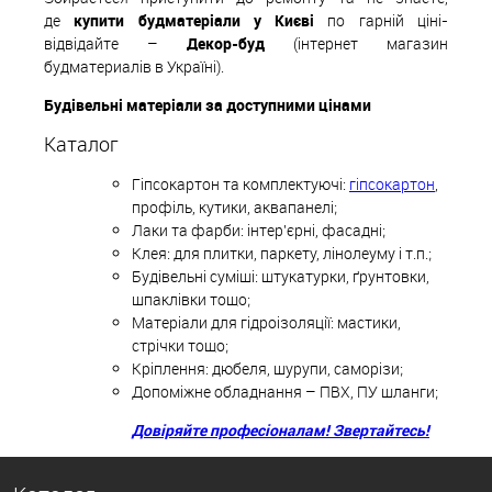
де
купити будматеріали у Києві
по гарній ціні-
відвідайте –
Декор-буд
(інтернет магазин
будматериалів в Україні).
Будівельні матеріали за доступними цінами
Каталог
Гіпсокартон та комплектуючі:
гіпсокартон
,
профіль, кутики, аквапанелі;
Лаки та фарби: інтер'єрні, фасадні;
Клея: для плитки, паркету, лінолеуму і т.п.;
Будівельні суміші: штукатурки, ґрунтовки,
шпаклівки тощо;
Матеріали для гідроізоляції: мастики,
стрічки тощо;
Кріплення: дюбеля, шурупи, саморізи;
Допоміжне обладнання – ПВХ, ПУ шланги;
Довіряйте професіоналам! Звертайтесь!