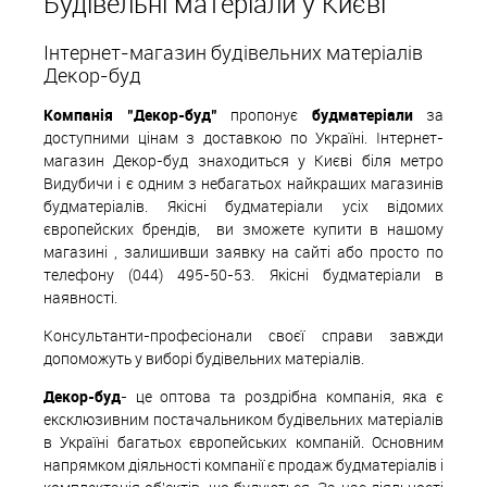
Будівельні матеріали у Києві
В вибране
Під замовлення
Інтернет-магазин будівельних матеріалів
Декор-буд
Компанія "Декор-буд"
пропонує
будматеріали
за
доступними цінам з доставкою по Україні. Інтернет-
магазин Декор-буд знаходиться у Києві біля метро
Видубичи і є одним з небагатьох найкращих магазинів
будматеріалів. Якісні будматеріали усіх відомих
європейских
б
рендів,
ви зможете купити в нашому
магазині , залишивши заявку на сайті або просто по
телефону (044) 495-50-53. Якісні будматеріали в
наявності.
Консультанти-професіонали своєї справи завжди
допоможуть у виборі будівельних матеріалів.
Декор-буд
- це оптова та роздрібна компанія, яка є
ексклюзивним постачальником будівельних матеріалів
в Україні багатьох європейських компаній. Основним
напрямком діяльності компанії є продаж будматеріалів і