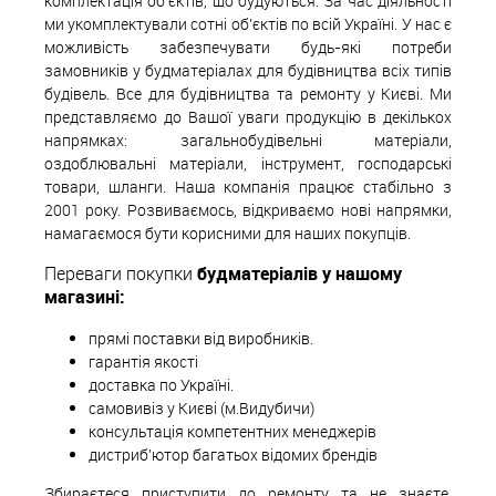
комплектація об'єктів, що будуються. За час діяльності
ми укомплектували сотні об'єктів по всій Україні. У нас є
можливість забезпечувати будь-які потреби
замовників у будматеріалах для будівництва всіх типів
будівель. Все для будівництва та ремонту у Києві. Ми
представляємо до Вашої уваги продукцію в декількох
напрямках: загальнобудівельні матеріали,
оздоблювальні матеріали, інструмент, господарські
товари, шланги. Наша компанія працює стабільно з
2001 року. Розвиваємось, відкриваємо нові напрямки,
намагаємося бути корисними для наших покупців.
Переваги покупки
будматеріалів у нашому
магазині:
прямі поставки від виробників.
гарантія якості
доставка по Україні.
самовивіз у Києві (м.Видубичи)
консультація компетентних менеджерів
дистриб'ютор багатьох відомих брендів
Збираєтеся приступити до ремонту та не знаєте,