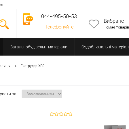
ня
044-495-50-53
Вибране
Телефонуйте
Немає товарів
Загальнобудівельні матеріали
Оздоблювальні матеріал
Допоміжне обладнання
•
оляція
Екструдер XPS
увати за: