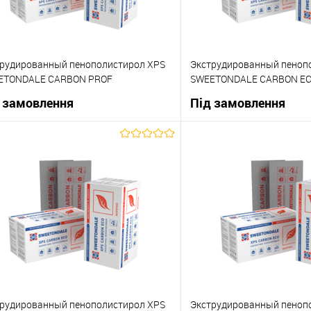
рудированный пенополистирол XPS
Экструдированный пеноп
ETONDALE CARBON PROF
SWEETONDALE CARBON E
0х580х50мм
1180х580х30мм (упаковка
 замовлення
Під замовлення
В корзину
В корзи
упити в 1 клік
До порівняння
Купити в 1 клік
 вибране
Під замовлення
В вибране
рудированный пенополистирол XPS
Экструдированный пеноп