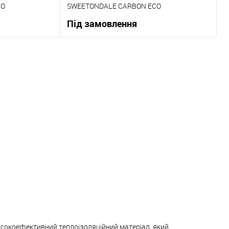
CO
SWEETONDALE CARBON ECO
 10шт)
1180х580х50мм (упаковка 8шт)
Під замовлення
ну
В корзину
До порівняння
Купити в 1 клік
До порівняння
Під замовлення
В вибране
Під замовлення
високоефективний теплоізоляційний матеріал, який