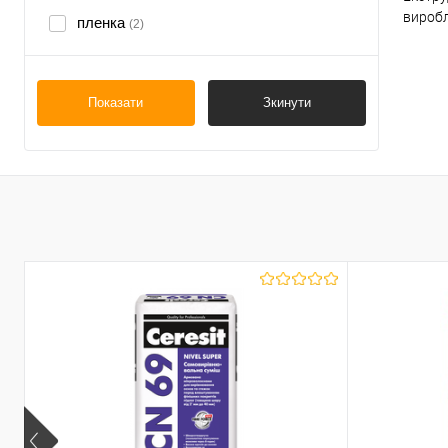
виробл
пленка
(2)
К
В
Показати
Зкинути