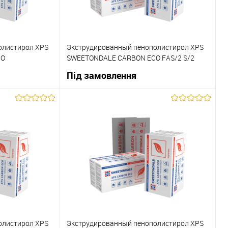
олистирол XPS
Экструдированный пенополистирол XPS
CO
SWEETONDALE CARBON ECO FAS/2 S/2
 13шт)
1180х580х50мм
Під замовлення
ну
В корзину
До порівняння
Купити в 1 клік
До порівняння
Під замовлення
В вибране
Під замовлення
олистирол XPS
Экструдированный пенополистирол XPS