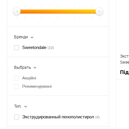
Бренди
Sweetondale
(10)
Экст
Swee
Выбрать
118
Під
Акційні
Рекомендовані
К
Тип:
В
Экструдированный пенополистирол
(4)