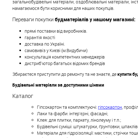
загальнобудівельні матеріали, оздоблювальні матеріали, інс
намагаємося бути корисними для наших покупців.
Переваги покупки
будматеріалів у нашому магазині:
прямі поставки від виробників.
гарантія якості
доставка по Україні.
самовивіз у Києві (м.Видубичи)
консультація компетентних менеджерів
дистриб'ютор багатьох відомих брендів
Збираєтеся приступити до ремонту та не знаєте, де
купити бу
Будівельні матеріали за доступними цінами
Каталог
Гіпсокартон та комплектуючі:
гіпсокартон
, профіл
Лаки та фарби: інтер'єрні, фасадні;
Клея: для плитки, паркету, лінолеуму і т.п.;
Будівельні суміші: штукатурки, ґрунтовки, шпаклі
Матеріали для гідроізоляції: мастики, стрічки тощ