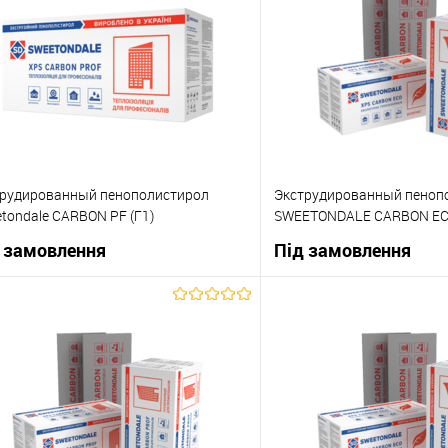
рудированный пенополистирол
Экструдированный пеноп
tondale CARBON PF (Г1)
SWEETONDALE CARBON E
0х580х50мм
1180х580х100мм
 замовлення
Під замовлення
В корзину
В корзи
упити в 1 клік
До порівняння
Купити в 1 клік
 вибране
Під замовлення
В вибране