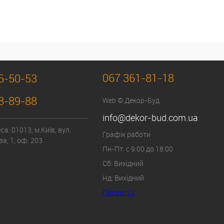
067 361-81-18
5-50-53
8-89-88
Web © Декор-Буд
info@dekor-bud.com.ua
а: 01013, м.Київ, вул.
Графік работи
а, 1, оф. 203
Пн-Пт: с 9:00 до 18:00
Сб: Вихідний
Нд: Вихідний
Приват24