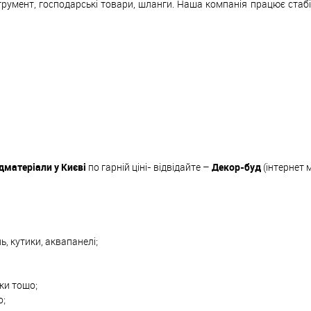
трумент, господарські товари, шланги. Наша компанія працює стаб
дматеріали у Києві
по гарній ціні- відвідайте –
Декор-буд
(інтернет 
ь, кутики, аквапанелі;
вки тощо;
о;