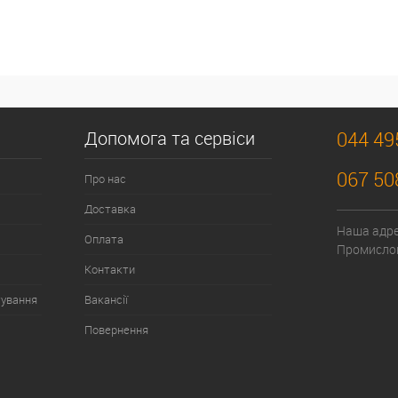
Допомога та сервіси
044 49
067 50
Про нас
Доставка
Наша адрес
Оплата
Промислов
Контакти
тування
Вакансії
Повернення