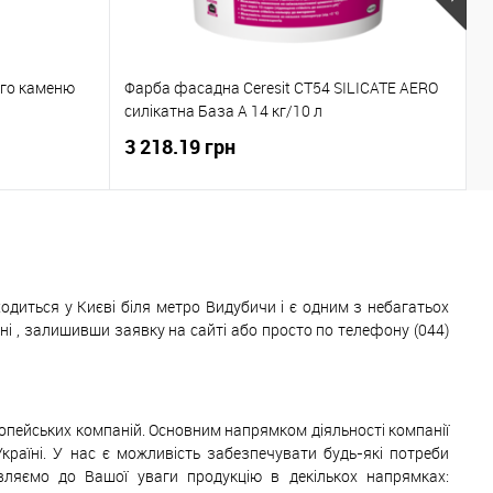
Р
ого каменю
Фарба фасадна Ceresit CT54 SILICATE AERO
2
силікатна База А 14 кг/10 л
2
3 218.19 грн
1
одиться у Києві біля метро Видубичи і є одним з небагатьох
 , залишивши заявку на сайті або просто по телефону (044)
ропейських компаній. Основним напрямком діяльності компанії
Україні. У нас є можливість забезпечувати будь-які потреби
авляємо до Вашої уваги продукцію в декількох напрямках: