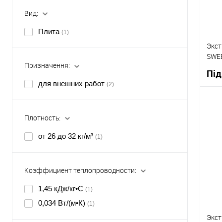
Вид:
Плита
(1)
Экст
SWE
Призначення:
118
Під
для внешних работ
(2)
Плотность:
К
от 26 до 32 кг/м³
(1)
В
Коэффициент теплопроводности:
1,45 кДж/кг•С
(1)
0,034 Вт/(м•К)
(1)
Экст