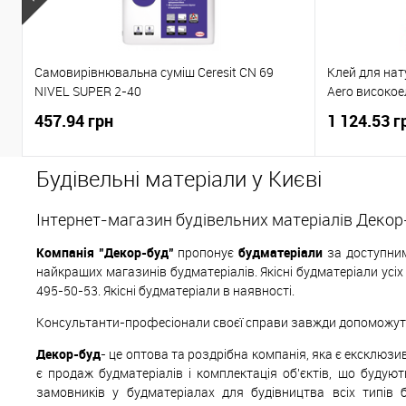
Самовирівнювальна суміш Ceresit CN 69
Клей для нат
NIVEL SUPER 2-40
Aero високое
457.94 грн
1 124.53 г
Будівельні матеріали у Києві
Інтернет-магазин будівельних матеріалів Декор
Компанія "Декор-буд"
пропонує
будматеріали
за доступним
найкращих магазинів будматеріалів. Якісні будматеріали усі
495-50-53. Якісні будматеріали в наявності.
Консультанти-професіонали своєї справи завжди допоможуть 
Декор-буд
- це оптова та роздрібна компанія, яка є ексклюз
є продаж будматеріалів і комплектація об'єктів, що будуют
замовників у будматеріалах для будівництва всіх типів 