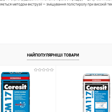
В корзину
яється методом екструзії — змішування полістиролу при високій тем
упити в 1 клік
До порівняння
 вибране
Під замовлення
НАЙПОПУЛЯРНІШІ ТОВАРИ