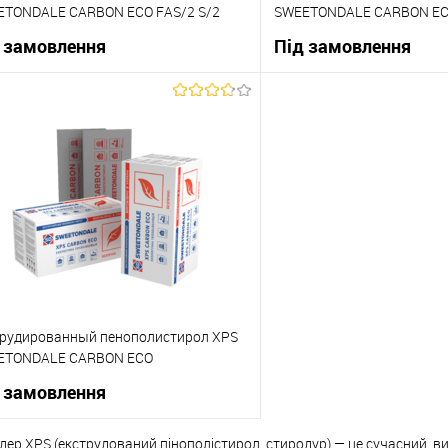
ETONDALE CARBON ECO FAS/2 S/2
SWEETONDALE CARBON E
0х580х30мм
1180х580х40мм (упаковка
 замовлення
Під замовлення
В корзину
В корзи
упити в 1 клік
До порівняння
Купити в 1 клік
 вибране
Під замовлення
В вибране
рудированный пенополистирол XPS
ETONDALE CARBON ECO
х600х20мм (упаковка 20 шт)
 замовлення
дер XPS (екструдований пінополістирол, стиродур) — це сучасний, 