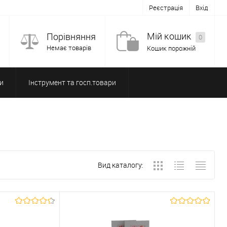
Реєстрація
Вхід
Мій кошик
Порівняння
0
Немає товарів
Кошик порожній
и
Інструмент та госп.товари
Вид каталогу: