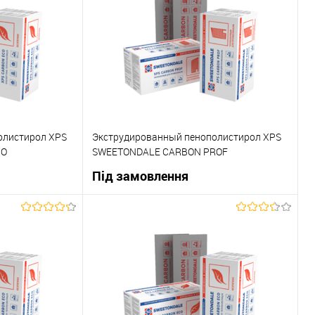
олистирол XPS
Экструдированный пенополистирол XPS
CO
SWEETONDALE CARBON PROF
1180х580х30мм
Під замовлення
ну
В корзину
До порівняння
Купити в 1 клік
До порівняння
Під замовлення
В вибране
Під замовлення