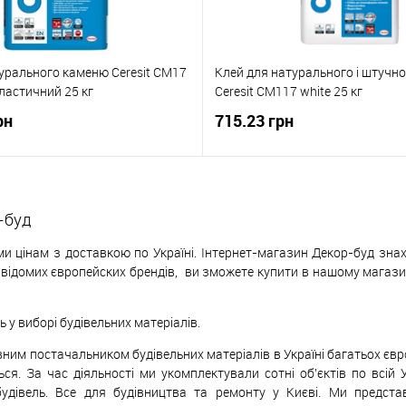
урального каменю Ceresit CM17
Клей для натурального і штучн
ластичний 25 кг
Ceresit CM117 white 25 кг
рн
715.23 грн
-буд
и цінам з доставкою по Україні. Інтернет-магазин Декор-буд знах
х відомих європейских
б
рендів,
ви зможете купити в нашому магазині
у виборі будівельних матеріалів.
ивним постачальником будівельних матеріалів в Україні багатьох єв
ься. За час діяльності ми укомплектували сотні об'єктів по всій 
будівель. Все для будівництва та ремонту у Києві. Ми предст