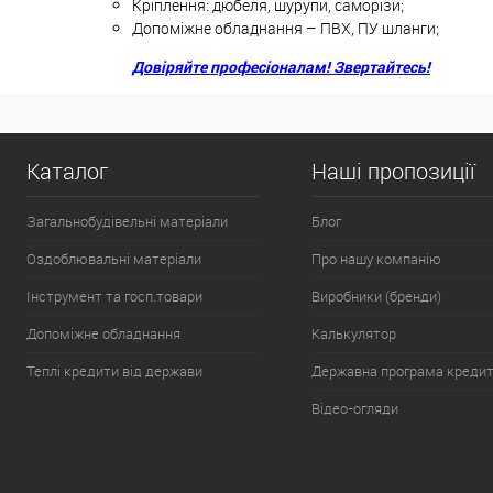
Кріплення: дюбеля, шурупи, саморізи;
Допоміжне обладнання – ПВХ, ПУ шланги;
Довіряйте професіоналам! Звертайтесь!
Каталог
Наші пропозиції
Загальнобудівельні матеріали
Блог
Оздоблювальні матеріали
Про нашу компанію
Інструмент та госп.товари
Виробники (бренди)
Допоміжне обладнання
Калькулятор
Теплі кредити від держави
Державна програма креди
Відео-огляди