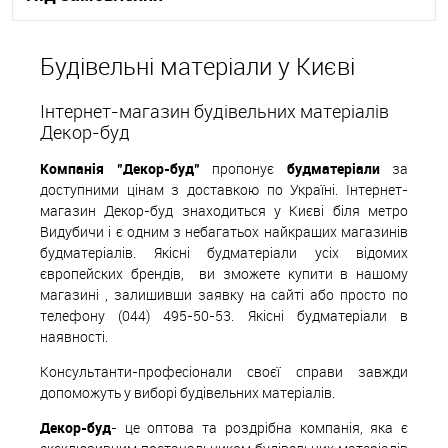
В корзину
Будівельні матеріали у Києві
В вибране
Під замовлення
Інтернет-магазин будівельних матеріалів
Декор-буд
Компанія "Декор-буд"
пропонує
будматеріали
за
доступними цінам з доставкою по Україні. Інтернет-
магазин Декор-буд знаходиться у Києві біля метро
Видубичи і є одним з небагатьох найкращих магазинів
будматеріалів. Якісні будматеріали усіх відомих
європейских
б
рендів,
ви зможете купити в нашому
магазині , залишивши заявку на сайті або просто по
телефону (044) 495-50-53. Якісні будматеріали в
наявності.
Консультанти-професіонали своєї справи завжди
допоможуть у виборі будівельних матеріалів.
Декор-буд
- це оптова та роздрібна компанія, яка є