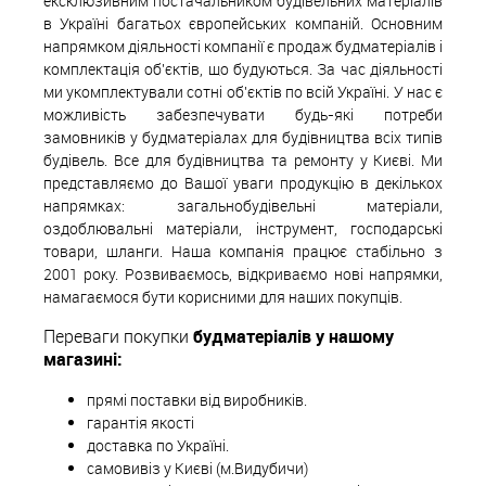
ексклюзивним постачальником будівельних матеріалів
в Україні багатьох європейських компаній. Основним
напрямком діяльності компанії є продаж будматеріалів і
комплектація об'єктів, що будуються. За час діяльності
ми укомплектували сотні об'єктів по всій Україні. У нас є
можливість забезпечувати будь-які потреби
замовників у будматеріалах для будівництва всіх типів
будівель. Все для будівництва та ремонту у Києві. Ми
представляємо до Вашої уваги продукцію в декількох
напрямках: загальнобудівельні матеріали,
оздоблювальні матеріали, інструмент, господарські
товари, шланги. Наша компанія працює стабільно з
2001 року. Розвиваємось, відкриваємо нові напрямки,
намагаємося бути корисними для наших покупців.
Переваги покупки
будматеріалів у нашому
магазині:
прямі поставки від виробників.
гарантія якості
доставка по Україні.
самовивіз у Києві (м.Видубичи)