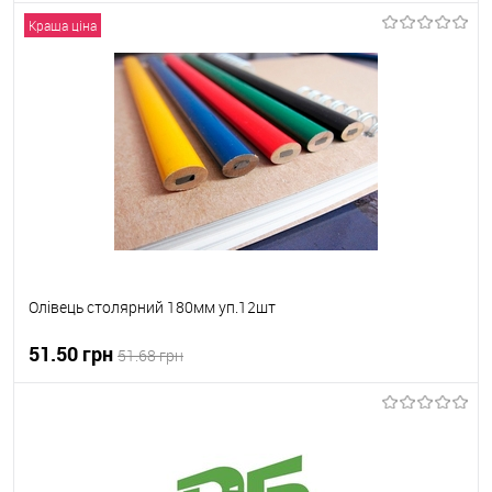
Краща ціна
В корзину
В вибране
Під замовлення
Олівець столярний 180мм уп.12шт
51.50 грн
51.68 грн
В корзину
В вибране
В наявності