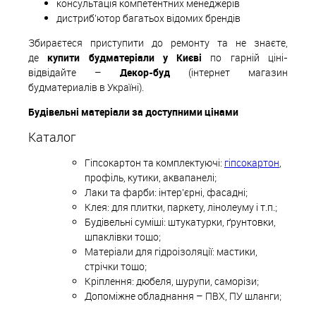
консультація компетентних менеджерів
дистриб'ютор багатьох відомих брендів
Збираєтеся приступити до ремонту та не знаєте,
де
купити будматеріали у Києві
по гарній ціні-
відвідайте –
Декор-буд
(інтернет магазин
будматериалів в Україні).
Будівельні матеріали за доступними цінами
Каталог
Гіпсокартон та комплектуючі:
гіпсокартон
,
профіль, кутики, аквапанелі;
Лаки та фарби: інтер'єрні, фасадні;
Клея: для плитки, паркету, лінолеуму і т.п.;
Будівельні суміші: штукатурки, ґрунтовки,
шпаклівки тощо;
Матеріали для гідроізоляції: мастики,
стрічки тощо;
Кріплення: дюбеля, шурупи, саморізи;
Допоміжне обладнання – ПВХ, ПУ шланги;