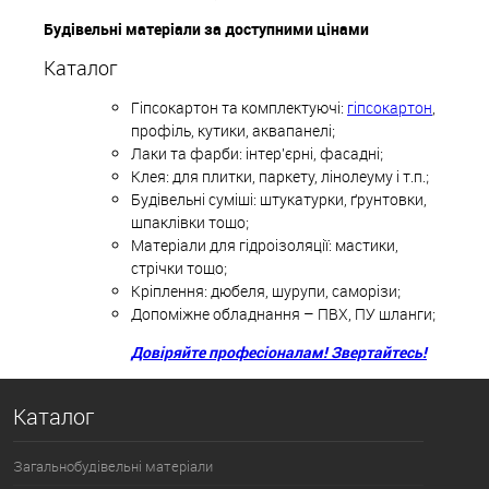
Будівельні матеріали за доступними цінами
Каталог
Гіпсокартон та комплектуючі:
гіпсокартон
,
профіль, кутики, аквапанелі;
Лаки та фарби: інтер'єрні, фасадні;
Клея: для плитки, паркету, лінолеуму і т.п.;
Будівельні суміші: штукатурки, ґрунтовки,
шпаклівки тощо;
Матеріали для гідроізоляції: мастики,
стрічки тощо;
Кріплення: дюбеля, шурупи, саморізи;
Допоміжне обладнання – ПВХ, ПУ шланги;
Довіряйте професіоналам! Звертайтесь!
Каталог
Загальнобудівельні матеріали