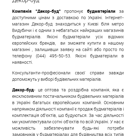
Декор-буд
Компанія "Декор-буд"
пропонує
будматеріали
за
доступними цінам з доставкою по Україні. Інтернет-
магазин Декор-буд знаходиться у Києві біля метро
Видубичи і є одним з небагатьох найкращих магазинів
будматеріалів. Якісні будматеріали усіх відомих
європейских
б
рендів,
ви зможете купити в нашому
магазині , залишивши заявку на сайті або просто по
телефону (044) 495-50-53. Якісні будматеріали в
наявності.
Консультанти-професіонали своєї справи завжди
допоможуть у виборі будівельних матеріалів.
Декор-буд
- це оптова та роздрібна компанія, яка є
ексклюзивним постачальником будівельних матеріалів
в Україні багатьох європейських компаній. Основним
напрямком діяльності компанії є продаж будматеріалів і
комплектація об'єктів, що будуються. За час діяльності
ми укомплектували сотні об'єктів по всій Україні. У нас є
можливість забезпечувати будь-які потреби
замовників у будматеріалах для будівництва всіх типів