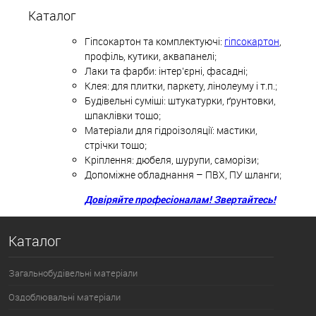
Каталог
Гіпсокартон та комплектуючі:
гіпсокартон
,
профіль, кутики, аквапанелі;
Лаки та фарби: інтер'єрні, фасадні;
Клея: для плитки, паркету, лінолеуму і т.п.;
Будівельні суміші: штукатурки, ґрунтовки,
шпаклівки тощо;
Матеріали для гідроізоляції: мастики,
стрічки тощо;
Кріплення: дюбеля, шурупи, саморізи;
Допоміжне обладнання – ПВХ, ПУ шланги;
Довіряйте професіоналам! Звертайтесь!
Каталог
Загальнобудівельні матеріали
Оздоблювальні матеріали