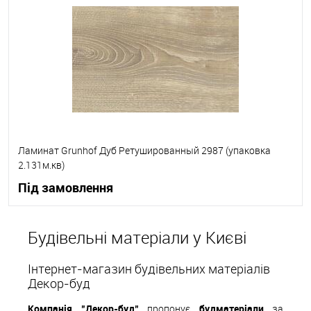
В вибране
Під замовлення
Ламинат Grunhof Дуб Ретушированный 2987 (упаковка
2.131м.кв)
Під замовлення
В корзину
Будівельні матеріали у Києві
В вибране
Під замовлення
Інтернет-магазин будівельних матеріалів
Декор-буд
Компанія "Декор-буд"
пропонує
будматеріали
за