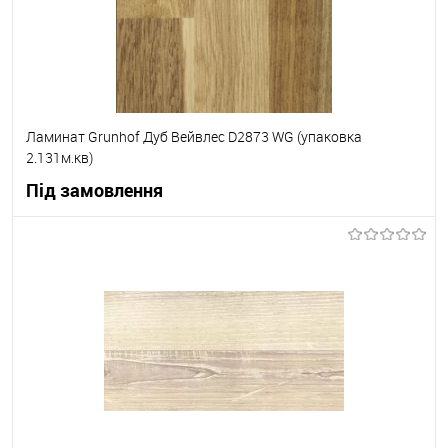
Ламинат Grunhof Дуб Вейвлес D2873 WG (упаковка
2.131м.кв)
Під замовлення
В корзину
В вибране
Під замовлення