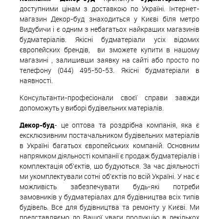
доступними цінам з доставкою по Україні. Інтернет-
магазин Декор-буд знаходиться у Києві біля метро
Видубичи і є одним з небагатьох найкращих магазинів
будматеріалів. Якісні будматеріали усіх відомих
європейских
б
рендів,
ви зможете купити в нашому
магазині , залишивши заявку на сайті або просто по
телефону (044) 495-50-53. Якісні будматеріали в
наявності.
Консультанти-професіонали своєї справи завжди
допоможуть у виборі будівельних матеріалів.
Декор-буд
- це оптова та роздрібна компанія, яка є
ексклюзивним постачальником будівельних матеріалів
в Україні багатьох європейських компаній. Основним
напрямком діяльності компанії є продаж будматеріалів і
комплектація об'єктів, що будуються. За час діяльності
ми укомплектували сотні об'єктів по всій Україні. У нас є
можливість забезпечувати будь-які потреби
замовників у будматеріалах для будівництва всіх типів
будівель. Все для будівництва та ремонту у Києві. Ми
представляємо до Вашої уваги продукцію в декількох