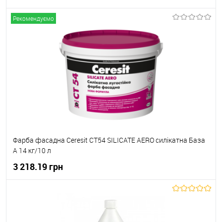
Рекомендуємо
В корзину
В вибране
Під замовлення
Фарба фасадна Ceresit CT54 SILICATE AERO силікатна База
А 14 кг/10 л
3 218.19 грн
В корзину
В вибране
В наявності