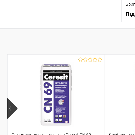
Бриг
Під
К
В
Самовирівнювальна суміш Ceresit CN 69
Клей для нат