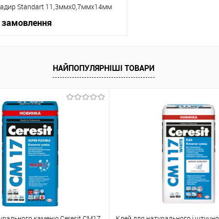
адир Standart 11,3ммх0,7ммх14мм
 замовлення
В корзину
НАЙПОПУЛЯРНІШІ ТОВАРИ
упити в 1 клік
До порівняння
 вибране
Під замовлення
урального каменю Ceresit CM17
Клей для натурального і штучн