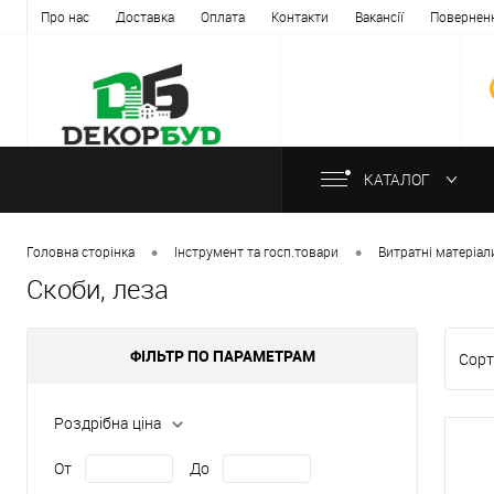
Про нас
Доставка
Оплата
Контакти
Вакансії
Повернен
КАТАЛОГ
•
•
Головна сторінка
Інструмент та госп.товари
Витратні матеріал
Скоби, леза
ФІЛЬТР ПО ПАРАМЕТРАМ
Сорт
Роздрібна ціна
От
До