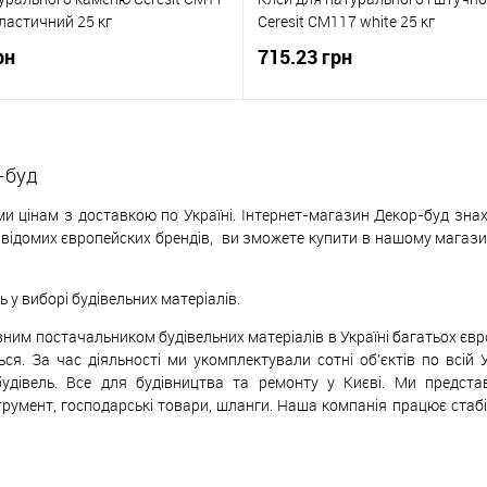
ластичний 25 кг
Ceresit CM117 white 25 кг
рн
715.23 грн
-буд
и цінам з доставкою по Україні. Інтернет-магазин Декор-буд знах
х відомих європейских
б
рендів,
ви зможете купити в нашому магазині
у виборі будівельних матеріалів.
ивним постачальником будівельних матеріалів в Україні багатьох єв
ься. За час діяльності ми укомплектували сотні об'єктів по всій 
будівель. Все для будівництва та ремонту у Києві. Ми предст
трумент, господарські товари, шланги. Наша компанія працює стаб