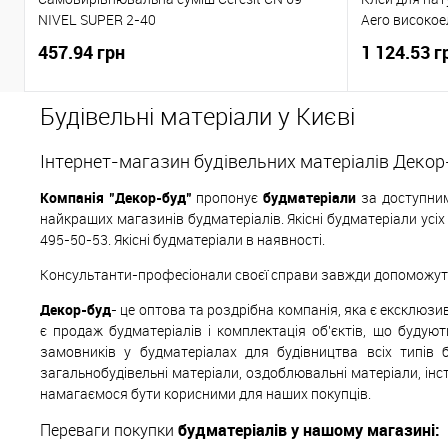
NIVEL SUPER 2-40
Aero високое
457.94 грн
1 124.53 г
Будівельні матеріали у Києві
Інтернет-магазин будівельних матеріалів Декор
Компанія "Декор-буд"
пропонує
будматеріали
за доступним
найкращих магазинів будматеріалів. Якісні будматеріали усі
495-50-53. Якісні будматеріали в наявності.
Консультанти-професіонали своєї справи завжди допоможуть 
Декор-буд
- це оптова та роздрібна компанія, яка є ексклюз
є продаж будматеріалів і комплектація об'єктів, що будуют
замовників у будматеріалах для будівництва всіх типів 
загальнобудівельні матеріали, оздоблювальні матеріали, інс
намагаємося бути корисними для наших покупців.
Переваги покупки
будматеріалів у нашому магазині: