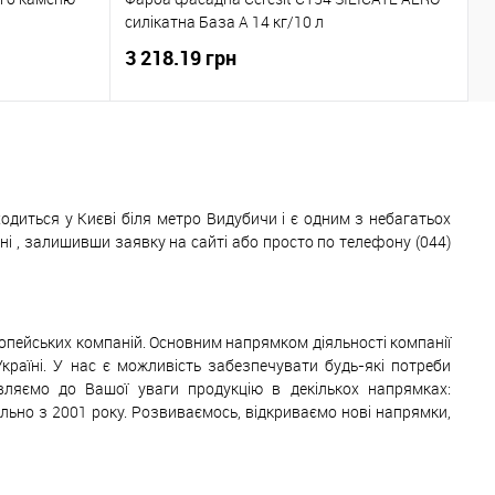
2
силікатна База А 14 кг/10 л
2
3 218.19 грн
1
одиться у Києві біля метро Видубичи і є одним з небагатьох
 , залишивши заявку на сайті або просто по телефону (044)
ропейських компаній. Основним напрямком діяльності компанії
Україні. У нас є можливість забезпечувати будь-які потреби
авляємо до Вашої уваги продукцію в декількох напрямках:
ільно з 2001 року. Розвиваємось, відкриваємо нові напрямки,