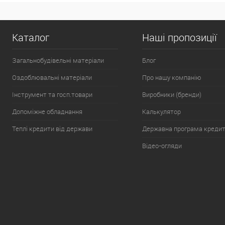
Каталог
Наші пропозиції
Загальнобудівельні матеріали
Блог
Оздоблювальні матеріали
Про нашу компанію
Інструмент та госп.товари
Виробники (бренди)
Допоміжне обладнання
Калькулятор
Теплі кредити від держави
Державна програма креди
Відео-огляди