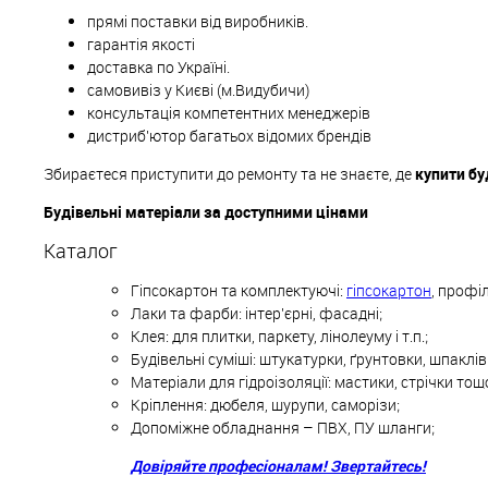
прямі поставки від виробників.
гарантія якості
доставка по Україні.
самовивіз у Києві (м.Видубичи)
консультація компетентних менеджерів
дистриб'ютор багатьох відомих брендів
Збираєтеся приступити до ремонту та не знаєте, де
купити бу
Будівельні матеріали за доступними цінами
Каталог
Гіпсокартон та комплектуючі:
гіпсокартон
, профіл
Лаки та фарби: інтер'єрні, фасадні;
Клея: для плитки, паркету, лінолеуму і т.п.;
Будівельні суміші: штукатурки, ґрунтовки, шпаклі
Матеріали для гідроізоляції: мастики, стрічки тощ
Кріплення: дюбеля, шурупи, саморізи;
Допоміжне обладнання – ПВХ, ПУ шланги;
Довіряйте професіоналам! Звертайтесь!