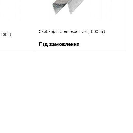
Скоба для степлера 8мм (1000шт)
3005)
Під замовлення
ну
В корзину
До порівняння
Купити в 1 клік
До порівняння
В наявності
В вибране
Під замовлення