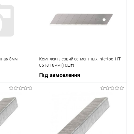
енная 8мм
Комплект лезвий сегментных Intertool HT-
0518 18мм (10шт)
Під замовлення
ну
В корзину
До порівняння
Купити в 1 клік
До порівняння
Під замовлення
В вибране
Під замовлення