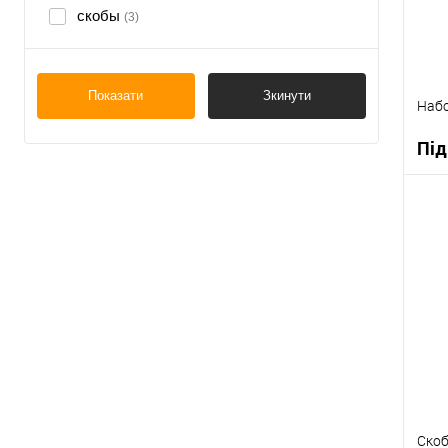
скобы
(3)
Показати
Зкинути
Набо
Під
К
В
Ско