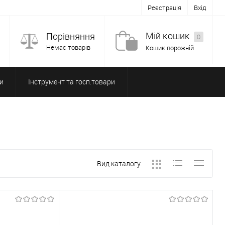
Реєстрація
Вхід
Мій кошик
Порівняння
0
Немає товарів
Кошик порожній
и
Інструмент та госп.товари
Вид каталогу: