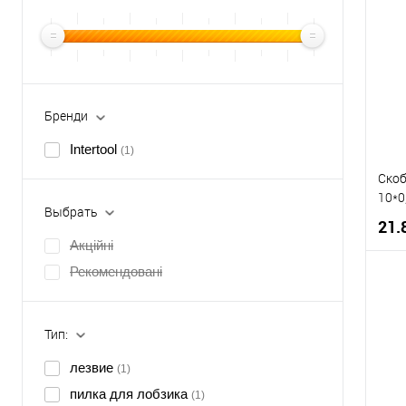
Бренди
Intertool
(1)
Скоб
10*0
Выбрать
21.
Акційні
Рекомендовані
К
Тип:
В
лезвие
(1)
пилка для лобзика
(1)