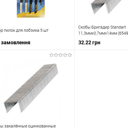
Скобы Бригадир Standart
р пилок для лобзика 5 шт
11,3ммх0,7ммх14мм (6549
 замовлення
32.22 грн
В корзи
В корзину
Купити в 1 клік
упити в 1 клік
До порівняння
В вибране
 вибране
Під замовлення
бы закалённые оцинкованные