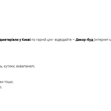
дматеріали у Києві
по гарній ціні- відвідайте –
Декор-буд
(інтернет 
ь, кутики, аквапанелі;
вки тощо;
о;