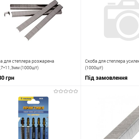
а для степлера розжарена
Скоба для степлера усил
,7*11,3мм (1000шт)
(1000шт)
80 грн
Під замовлення
В корзину
В корзи
упити в 1 клік
До порівняння
Купити в 1 клік
 вибране
В наявності
В вибране