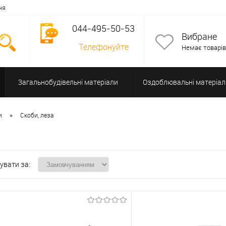
ня
044-495-50-53
Вибране
Телефонуйте
Немає товарів
Загальнобудівельні матеріали
Оздоблювальні матеріал
Допоміжне обладнання
•
и
Скоби, леза
увати за: