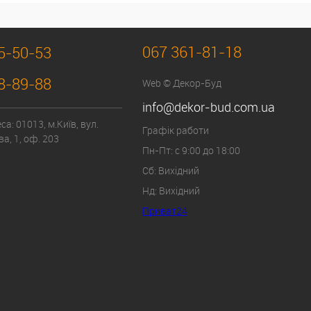
067 361-81-18
5-50-53
8-89-88
Web © Декор-Буд
info@dekor-bud.com.ua
а: 01013, м.Київ, вул.
Графік работи
а, 1, оф. 203
Пн-Пт: с 9:00 до 18:00
Сб: Вихідний
Нд: Вихідний
Приват24