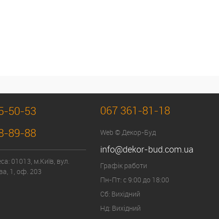
067 361-81-18
5-50-53
8-89-88
Web © Декор-Буд
info@dekor-bud.com.ua
а: 01013, м.Київ, вул.
Графік работи
а, 1, оф. 203
Пн-Пт: с 9:00 до 18:00
Сб: Вихідний
Нд: Вихідний