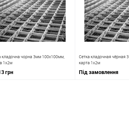
а кладочна чорна 3мм 100х100мм,
Сетка кладочная чёрная 
а 1х2м
карта 1х2м
13 грн
Під замовлення
В корзину
В корзи
упити в 1 клік
До порівняння
Купити в 1 клік
 вибране
В наявності
В вибране