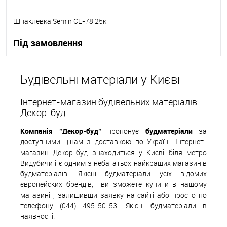
Шпаклёвка Semin СЕ-78 25кг
Під замовлення
В корзину
Будівельні матеріали у Києві
В вибране
Під замовлення
Інтернет-магазин будівельних матеріалів
Декор-буд
Компанія "Декор-буд"
пропонує
будматеріали
за
доступними цінам з доставкою по Україні. Інтернет-
магазин Декор-буд знаходиться у Києві біля метро
Видубичи і є одним з небагатьох найкращих магазинів
будматеріалів. Якісні будматеріали усіх відомих
європейских
б
рендів,
ви зможете купити в нашому
магазині , залишивши заявку на сайті або просто по
телефону (044) 495-50-53. Якісні будматеріали в
наявності.