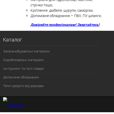
стрічки тощо;
Кріплення: дюбеля, шурупи, саморізи;
Допоміжне обладнання – ПВХ, ПУ шланги;
Довіряйте професіоналам! Звертайтесь!
Каталог
Загальнобудівельні матеріали
Оздоблювальні матеріали
Інструмент та госп.товари
Допоміжне обладнання
Теплі кредити від держави