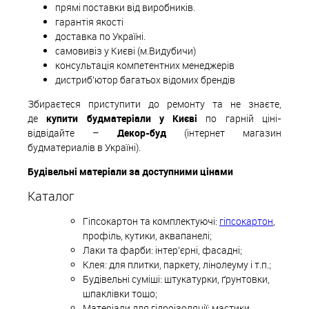
прямі поставки від виробників.
гарантія якості
доставка по Україні.
самовивіз у Києві (м.Видубичи)
консультація компетентних менеджерів
дистриб'ютор багатьох відомих брендів
Збираєтеся приступити до ремонту та не знаєте,
де
купити будматеріали у Києві
по гарній ціні-
відвідайте –
Декор-буд
(інтернет магазин
будматериалів в Україні).
Будівельні матеріали за доступними цінами
Каталог
Гіпсокартон та комплектуючі:
гіпсокартон
,
профіль, кутики, аквапанелі;
Лаки та фарби: інтер'єрні, фасадні;
Клея: для плитки, паркету, лінолеуму і т.п.;
Будівельні суміші: штукатурки, ґрунтовки,
шпаклівки тощо;
Матеріали для гідроізоляції: мастики,