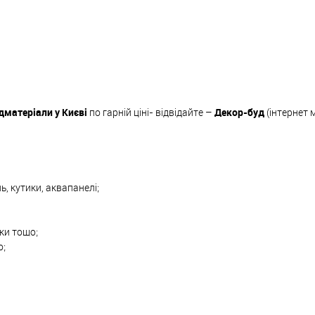
дматеріали у Києві
по гарній ціні- відвідайте –
Декор-буд
(інтернет 
ь, кутики, аквапанелі;
вки тощо;
о;