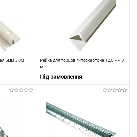
ая 6мм 3,0м
Рейка для торцов гипсокартона 12.5 мм 3
м
Під замовлення
ну
В корзину
До порівняння
Купити в 1 клік
До порівняння
В наявності
В вибране
Під замовлення