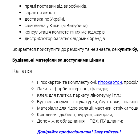
прямі поставки від виробників.
гарантія якості
доставка по Україні.
самовивіз у Києві (м.Видубичи)
консультація компетентних менеджерів
дистриб'ютор багатьох відомих брендів
Збираєтеся приступити до ремонту та не знаєте, де
купити бу
Будівельні матеріали за доступними цінами
Каталог
Гіпсокартон та комплектуючі:
гіпсокартон
, профіл
Лаки та фарби: інтер'єрні, фасадні;
Клея: для плитки, паркету, лінолеуму і т.п.;
Будівельні суміші: штукатурки, ґрунтовки, шпаклі
Матеріали для гідроізоляції: мастики, стрічки тощ
Кріплення: дюбеля, шурупи, саморізи;
Допоміжне обладнання – ПВХ, ПУ шланги;
Довіряйте професіоналам! Звертайтесь!