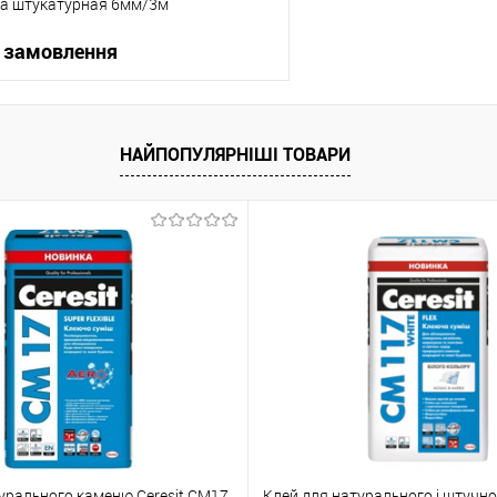
а штукатурная 6мм/3м
 замовлення
В корзину
НАЙПОПУЛЯРНІШІ ТОВАРИ
упити в 1 клік
До порівняння
 вибране
Під замовлення
урального каменю Ceresit CM17
Клей для натурального і штучн