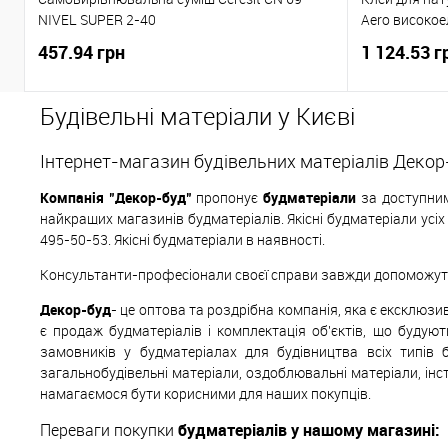
NIVEL SUPER 2-40
Aero високое
457.94 грн
1 124.53 г
Будівельні матеріали у Києві
Інтернет-магазин будівельних матеріалів Декор
Компанія "Декор-буд"
пропонує
будматеріали
за доступним
найкращих магазинів будматеріалів. Якісні будматеріали усі
495-50-53. Якісні будматеріали в наявності.
Консультанти-професіонали своєї справи завжди допоможуть 
Декор-буд
- це оптова та роздрібна компанія, яка є ексклюз
є продаж будматеріалів і комплектація об'єктів, що будуют
замовників у будматеріалах для будівництва всіх типів 
загальнобудівельні матеріали, оздоблювальні матеріали, інс
намагаємося бути корисними для наших покупців.
Переваги покупки
будматеріалів у нашому магазині: