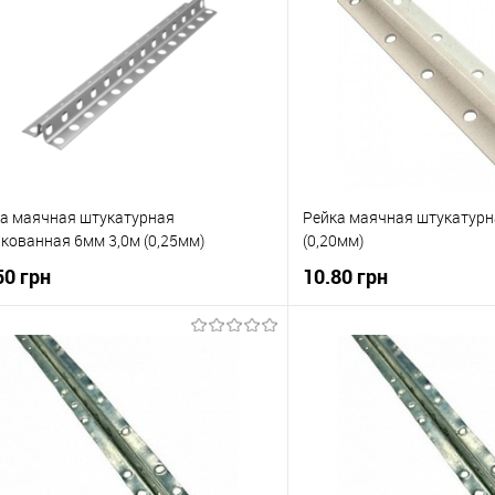
а маячная штукатурная
Рейка маячная штукатурн
кованная 6мм 3,0м (0,25мм)
(0,20мм)
50 грн
10.80 грн
В корзину
В корзи
упити в 1 клік
До порівняння
Купити в 1 клік
 вибране
В наявності
В вибране