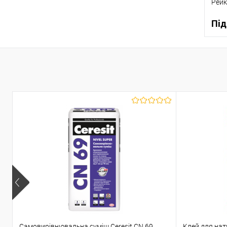
Рейк
Під
К
В
Самовирівнювальна суміш Ceresit CN 69
Клей для нат