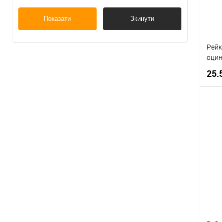
Показати
Зкинути
Рейк
оцин
25.
К
В