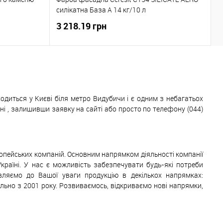
2
силікатна База А 14 кг/10 л
2
3 218.19 грн
1
одиться у Києві біля метро Видубичи і є одним з небагатьох
 , залишивши заявку на сайті або просто по телефону (044)
ропейських компаній. Основним напрямком діяльності компанії
Україні. У нас є можливість забезпечувати будь-які потреби
авляємо до Вашої уваги продукцію в декількох напрямках:
ільно з 2001 року. Розвиваємось, відкриваємо нові напрямки,