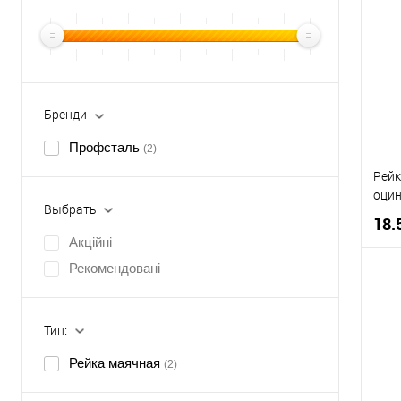
Бренди
Профсталь
(2)
Рейк
оцин
Выбрать
18.
Акційні
Рекомендовані
К
Тип:
В
Рейка маячная
(2)