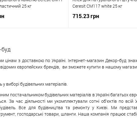
ластичний 25 кг
Ceresit CM117 white 25 кг
рн
715.23 грн
-буд
и цінам з доставкою по Україні. Інтернет-магазин Декор-буд знах
х відомих європейских
б
рендів,
ви зможете купити в нашому магазині
у виборі будівельних матеріалів.
ивним постачальником будівельних матеріалів в Україні багатьох єв
ься. За час діяльності ми укомплектували сотні об'єктів по всій 
будівель. Все для будівництва та ремонту у Києві. Ми предст
трумент, господарські товари, шланги. Наша компанія працює стаб