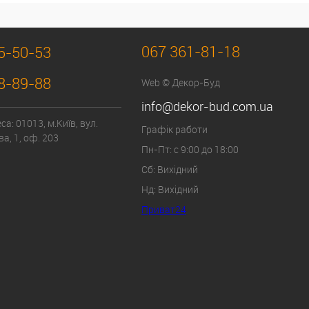
067 361-81-18
5-50-53
8-89-88
Web © Декор-Буд
info@dekor-bud.com.ua
а: 01013, м.Київ, вул.
Графік работи
а, 1, оф. 203
Пн-Пт: с 9:00 до 18:00
Сб: Вихідний
Нд: Вихідний
Приват24