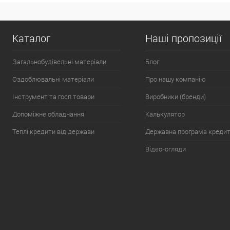
Каталог
Наші пропозиції
Загальнобудівельні матеріали
Блог
Оздоблювальні матеріали
Про нашу компанію
Інструмент та госп.товари
Виробники (бренди)
Допоміжне обладнання
Калькулятор
Теплі кредити від держави
Державна програма креди
Відео-огляди