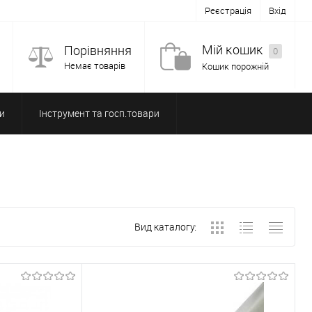
Реєстрація
Вхід
Мій кошик
Порівняння
0
Немає товарів
Кошик порожній
и
Інструмент та госп.товари
Вид каталогу: