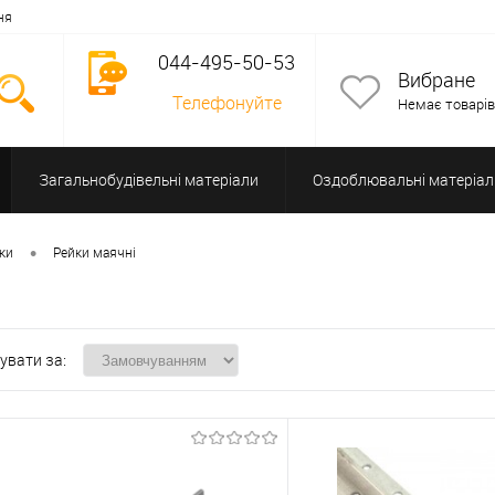
ня
044-495-50-53
Вибране
Телефонуйте
Немає товарів
Загальнобудівельні матеріали
Оздоблювальні матеріал
Допоміжне обладнання
•
йки
Рейки маячні
увати за: