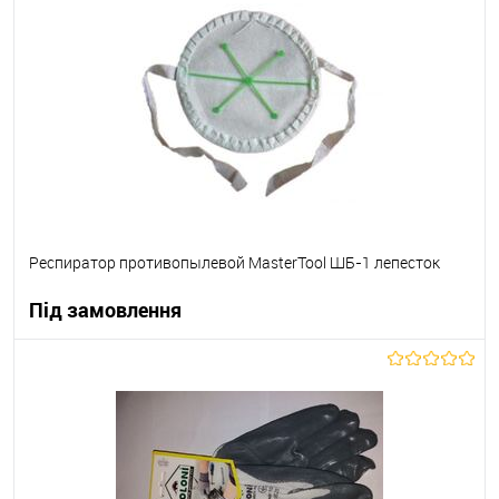
В вибране
В наявності
Респиратор противопылевой MasterTool ШБ-1 лепесток
Під замовлення
В корзину
В вибране
Під замовлення