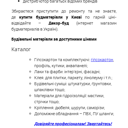
дистриб'ютор багатьох відомих брендів
Збираєтеся приступити до ремонту та не знаєте,
де
купити будматеріали у Києві
по гарній ціні-
відвідайте –
Декор-буд
(інтернет магазин
будматериалів в Україні).
Будівельні матеріали за доступними цінами
Каталог
Гіпсокартон та комплектуючі:
гіпсокартон
,
профіль, кутики, аквапанелі;
Лаки та фарби: інтер'єрні, фасадні;
Клея: для плитки, паркету, лінолеуму і т.п.;
Будівельні суміші: штукатурки, ґрунтовки,
шпаклівки тощо;
Матеріали для гідроізоляції: мастики,
стрічки тощо;
Кріплення: дюбеля, шурупи, саморізи;
Допоміжне обладнання – ПВХ, ПУ шланги;
Довіряйте професіоналам! Звертайтесь!