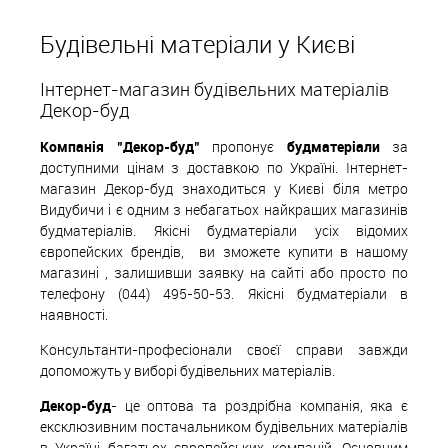
В корзину
Будівельні матеріали у Києві
В вибране
Під замовлення
Інтернет-магазин будівельних матеріалів
Декор-буд
Компанія "Декор-буд"
пропонує
будматеріали
за
доступними цінам з доставкою по Україні. Інтернет-
магазин Декор-буд знаходиться у Києві біля метро
Видубичи і є одним з небагатьох найкращих магазинів
будматеріалів. Якісні будматеріали усіх відомих
європейских
б
рендів,
ви зможете купити в нашому
магазині , залишивши заявку на сайті або просто по
телефону (044) 495-50-53. Якісні будматеріали в
наявності.
Консультанти-професіонали своєї справи завжди
допоможуть у виборі будівельних матеріалів.
Декор-буд
- це оптова та роздрібна компанія, яка є
ексклюзивним постачальником будівельних матеріалів
в Україні багатьох європейських компаній. Основним