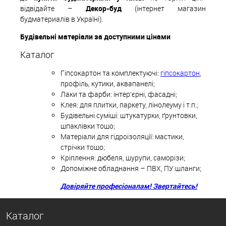
відвідайте –
Декор-буд
(інтернет магазин
будматериалів в Україні).
Будівельні матеріали за доступними цінами
Каталог
Гіпсокартон та комплектуючі:
гіпсокартон
,
профіль, кутики, аквапанелі;
Лаки та фарби: інтер'єрні, фасадні;
Клея: для плитки, паркету, лінолеуму і т.п.;
Будівельні суміші: штукатурки, ґрунтовки,
шпаклівки тощо;
Матеріали для гідроізоляції: мастики,
стрічки тощо;
Кріплення: дюбеля, шурупи, саморізи;
Допоміжне обладнання – ПВХ, ПУ шланги;
Довіряйте професіоналам! Звертайтесь!
Каталог