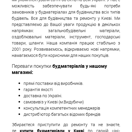
можливість забезпечувати будь-які потреби
замовників у будматеріалах для будівництва всіх типів
будівель. Все для будівництва та ремонту у Києві. Ми
представляємо до Вашої уваги продукцію в декількох
напрямках: загальнобудівельні матеріали,
оздоблювальні матеріали, інструмент, господарські
товари, шланги. Наша компанія працює стабільно з
2001 року. Розвиваємось, відкриваємо нові напрямки,
намагаємося бути корисними для наших покупців.
Переваги покупки
будматеріалів у нашому
магазині:
прямі поставки від виробників.
гарантія якості
доставка по Україні.
самовивіз у Києві (м.Видубичи)
консультація компетентних менеджерів
дистриб'ютор багатьох відомих брендів
Збираєтеся приступити до ремонту та не знаєте,
де
купити будматеріали у Києві
по гарній ціні-