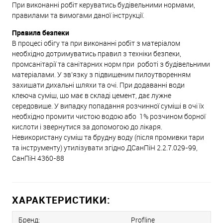
При виконанні робіт керуватись будівельними нормами,
правилами та вимогами даної інструкції.
Правила безпеки
В процесі обігу та при виконанні робіт з матеріалом
необхідно дотримуватись правил з техніки безпеки,
промсанітарії та санітарних норм при роботі з будівельними
матеріалами. У зв’язку з підвищеним пилоутворенням
захищати дихальні шляхи та очі. При додаванні води
клеюча суміш, що має в складі цемент, дає лужне
середовище. У випадку попадання розчинної суміші в очі їх
необхідно промити чистою водою або 1% розчином борної
кислоти і звернутися за допомогою до лікаря.
Невикористану суміш та брудну воду (після промивки тари
та інструменту) утилізувати згідно ДСанПіН 2.2.7.029-99,
СанПіН 4360-88
ХАРАКТЕРИСТИКИ:
Бренд:
Profline