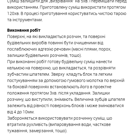
Суміш залишити для „визрівання” на 5хв. і перемішати перед
використанням. Приготовлену суміш використати протягом
120хв. В процесі приготування користуватись чистою тарою
та інструментами.
Виконання робіт
Поверхні, на які викладається розчин, та поверхні
будівельних виробів повинні бути очищеними від
послаблюючих адгезію речовин (масні плями, порох,
залишки будівельних розчинів, тощо).
При виконанні робіт готову будівельну суміш нанести
кельмою на поверхню, що викладається, та розрівняти
зубчастим шпателем. Зверху кладуть блок та легким
постукуванням за допомогою гумового молотка по верхній
та боковій поверхнях встановлюють його в проектне
положення протягом 3хв. після укладання. Залишки
розчину, що виступили, знімають. Величина зубців шпателя
залежить від рівності поверхонь блоків і може змінюватися
від 4 до 10мм.
Забороняється використовувати розчинну суміш, що
втратила рухливість (випаровування води, часткове
тужавіння, замерзання, тощо).