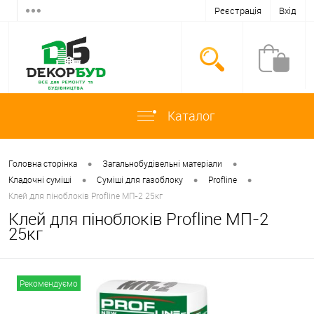
Реєстрація
Вхід
Каталог
•
•
Головна сторінка
Загальнобудівельні матеріали
•
•
•
Кладочні суміші
Суміші для газоблоку
Profline
Клей для піноблоків Profline МП-2 25кг
Клей для піноблоків Profline МП-2
25кг
Рекомендуємо