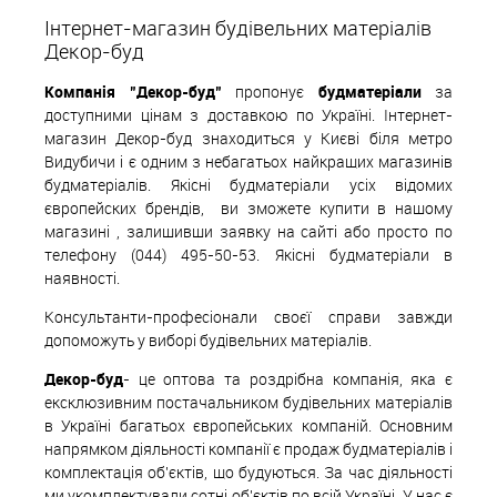
Інтернет-магазин будівельних матеріалів
Декор-буд
Компанія "Декор-буд"
пропонує
будматеріали
за
доступними цінам з доставкою по Україні. Інтернет-
магазин Декор-буд знаходиться у Києві біля метро
Видубичи і є одним з небагатьох найкращих магазинів
будматеріалів. Якісні будматеріали усіх відомих
європейских
б
рендів,
ви зможете купити в нашому
магазині , залишивши заявку на сайті або просто по
телефону (044) 495-50-53. Якісні будматеріали в
наявності.
Консультанти-професіонали своєї справи завжди
допоможуть у виборі будівельних матеріалів.
Декор-буд
- це оптова та роздрібна компанія, яка є
ексклюзивним постачальником будівельних матеріалів
в Україні багатьох європейських компаній. Основним
напрямком діяльності компанії є продаж будматеріалів і
комплектація об'єктів, що будуються. За час діяльності
ми укомплектували сотні об'єктів по всій Україні. У нас є