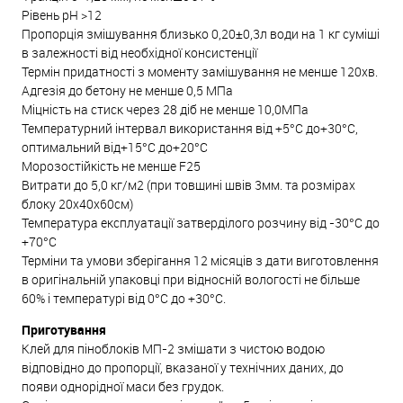
Рівень рН >12
Пропорція змішування близько 0,20±0,3л води на 1 кг суміші
в залежності від необхідної консистенції
Термін придатності з моменту замішування не менше 120хв.
Адгезія до бетону не менше 0,5 МПа
Міцність на стиск через 28 діб не менше 10,0МПа
Температурний інтервал використання від +5°С до+30°С,
оптимальний від+15°С до+20°С
Морозостійкість не менше F25
Витрати до 5,0 кг/м2 (при товщині швів 3мм. та розмірах
блоку 20х40х60см)
Температура експлуатації затверділого розчину від -30°С до
+70°С
Терміни та умови зберігання 12 місяців з дати виготовлення
в оригінальній упаковці при відносній вологості не більше
60% і температурі від 0°С до +30°С.
Приготування
Клей для піноблоків МП-2 змішати з чистою водою
відповідно до пропорції, вказаної у технічних даних, до
появи однорідної маси без грудок.