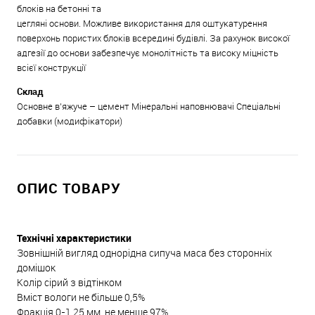
блоків на бетонні та
цегляні основи. Можливе використання для оштукатурення
поверхонь пористих блоків всередині будівлі. За рахунок високої
адгезії до основи забезпечує монолітність та високу міцність
всієї конструкції
Склад
Основне в’яжуче – цемент Мінеральні наповнювачі Спеціальні
добавки (модифікатори)
ОПИС ТОВАРУ
Технічні характеристики
Зовнішній вигляд однорідна сипуча маса без сторонніх
домішок
Колір сірий з відтінком
Вміст вологи не більше 0,5%
Фракція 0-1,25 мм, не менше 97%