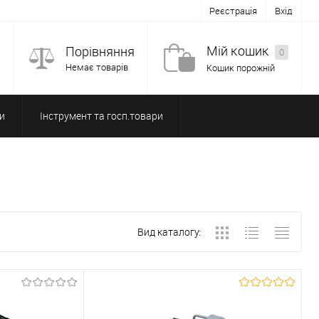
Реєстрація
Вхід
Мій кошик
Порівняння
0
Немає товарів
Кошик порожній
и
Інструмент та госп.товари
Вид каталогу: