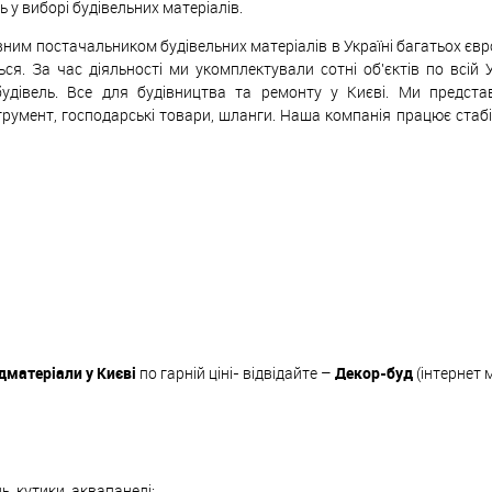
у виборі будівельних матеріалів.
ивним постачальником будівельних матеріалів в Україні багатьох єв
ься. За час діяльності ми укомплектували сотні об'єктів по всій 
будівель. Все для будівництва та ремонту у Києві. Ми предст
трумент, господарські товари, шланги. Наша компанія працює стаб
дматеріали у Києві
по гарній ціні- відвідайте –
Декор-буд
(інтернет 
ь, кутики, аквапанелі;