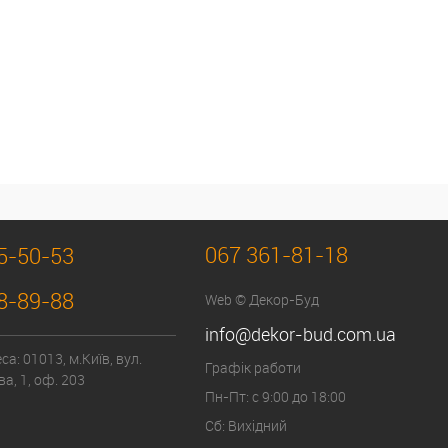
067 361-81-18
5-50-53
8-89-88
Web © Декор-Буд
info@dekor-bud.com.ua
а: 01013, м.Київ, вул.
Графік работи
а, 1, оф. 203
Пн-Пт: с 9:00 до 18:00
Сб: Вихідний