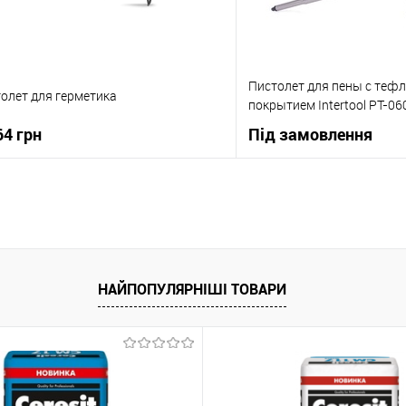
Пистолет для пены с теф
олет для герметика
покрытием Intertool PT-06
64 грн
Під замовлення
В корзину
В корзи
упити в 1 клік
До порівняння
Купити в 1 клік
 вибране
В наявності
В вибране
НАЙПОПУЛЯРНІШІ ТОВАРИ