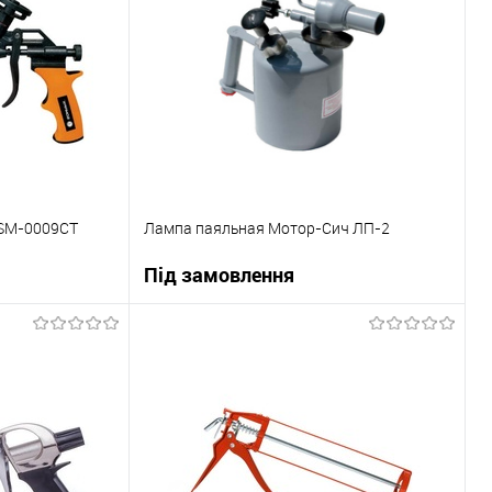
 SM-0009CT
Лампа паяльная Мотор-Сич ЛП-2
Під замовлення
ну
В корзину
До порівняння
Купити в 1 клік
До порівняння
Під замовлення
В вибране
Під замовлення