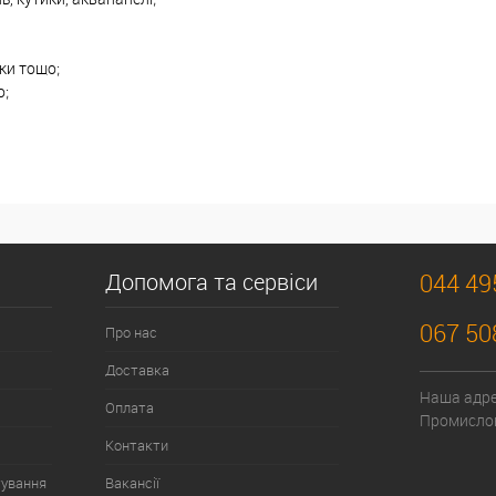
вки тощо;
о;
Допомога та сервіси
044 49
067 50
Про нас
Доставка
Наша адрес
Оплата
Промислов
Контакти
тування
Вакансії