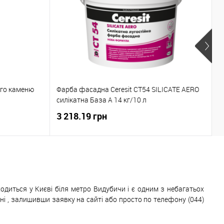
Р
ого каменю
Фарба фасадна Ceresit CT54 SILICATE AERO
2
силікатна База А 14 кг/10 л
2
3 218.19 грн
1
одиться у Києві біля метро Видубичи і є одним з небагатьох
 , залишивши заявку на сайті або просто по телефону (044)