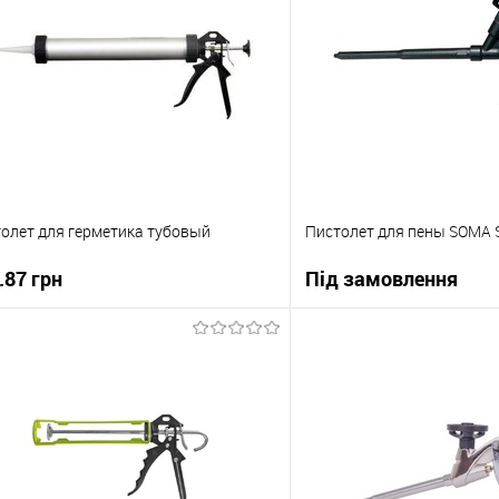
олет для герметика тубовый
Пистолет для пены SOMA
.87 грн
Під замовлення
В корзину
В корзи
упити в 1 клік
До порівняння
Купити в 1 клік
 вибране
В наявності
В вибране