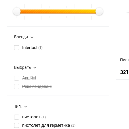
Бренди
Intertool
(1)
Пист
Выбрать
321
Акційні
Рекомендовані
К
Тип:
В
пистолет
(1)
пистолет для герметика
(1)