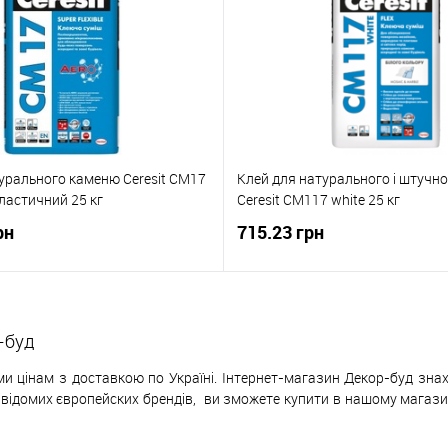
урального каменю Ceresit CM17
Клей для натурального і штучн
ластичний 25 кг
Ceresit CM117 white 25 кг
рн
715.23 грн
-буд
и цінам з доставкою по Україні. Інтернет-магазин Декор-буд знах
х відомих європейских
б
рендів,
ви зможете купити в нашому магазині