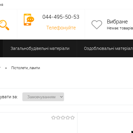
ня
044-495-50-53
Вибране
Телефонуйте
Немає товарів
Загальнобудівельні матеріали
Оздоблювальні матеріал
Допоміжне обладнання
•
т
Пістолети, лампи
увати за: