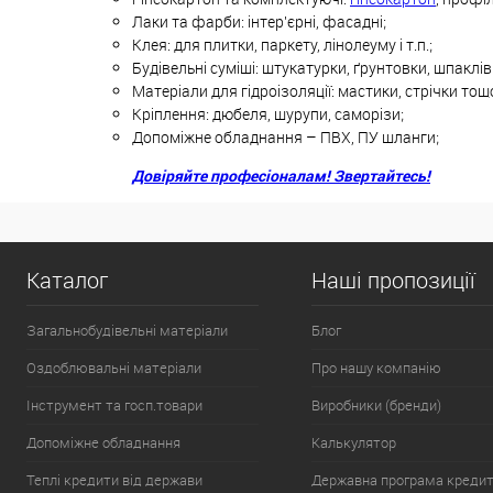
Лаки та фарби: інтер'єрні, фасадні;
Клея: для плитки, паркету, лінолеуму і т.п.;
Будівельні суміші: штукатурки, ґрунтовки, шпаклі
Матеріали для гідроізоляції: мастики, стрічки тощ
Кріплення: дюбеля, шурупи, саморізи;
Допоміжне обладнання – ПВХ, ПУ шланги;
Довіряйте професіоналам! Звертайтесь!
Каталог
Наші пропозиції
Загальнобудівельні матеріали
Блог
Оздоблювальні матеріали
Про нашу компанію
Інструмент та госп.товари
Виробники (бренди)
Допоміжне обладнання
Калькулятор
Теплі кредити від держави
Державна програма креди