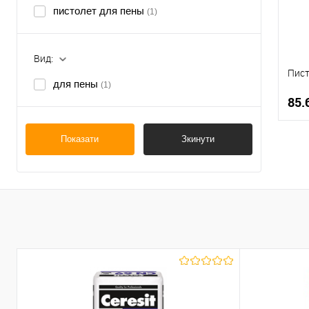
пистолет для пены
(1)
Вид:
Пист
для пены
(1)
85.
Показати
Зкинути
К
В