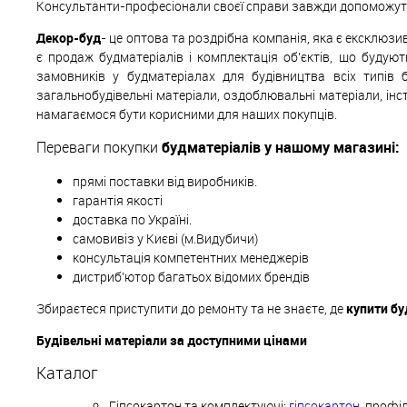
Консультанти-професіонали своєї справи завжди допоможуть 
Декор-буд
- це оптова та роздрібна компанія, яка є ексклюз
є продаж будматеріалів і комплектація об'єктів, що будуют
замовників у будматеріалах для будівництва всіх типів 
загальнобудівельні матеріали, оздоблювальні матеріали, інс
намагаємося бути корисними для наших покупців.
Переваги покупки
будматеріалів у нашому магазині:
прямі поставки від виробників.
гарантія якості
доставка по Україні.
самовивіз у Києві (м.Видубичи)
консультація компетентних менеджерів
дистриб'ютор багатьох відомих брендів
Збираєтеся приступити до ремонту та не знаєте, де
купити бу
Будівельні матеріали за доступними цінами
Каталог
Гіпсокартон та комплектуючі:
гіпсокартон
, профіл