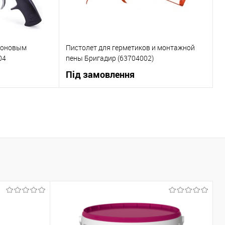
лоновым
Пистолет для герметиков и монтажной
04
пены Бригадир (63704002)
Під замовлення
ну
В корзину
До порівняння
Купити в 1 клік
До порівняння
Під замовлення
В вибране
Під замовлення