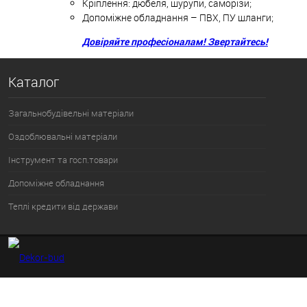
Кріплення: дюбеля, шурупи, саморізи;
Допоміжне обладнання – ПВХ, ПУ шланги;
Довіряйте професіоналам! Звертайтесь!
Каталог
Загальнобудівельні матеріали
Оздоблювальні матеріали
Інструмент та госп.товари
Допоміжне обладнання
Теплі кредити від держави
Ми діємо в рамках законодавства і зараз працюємо над