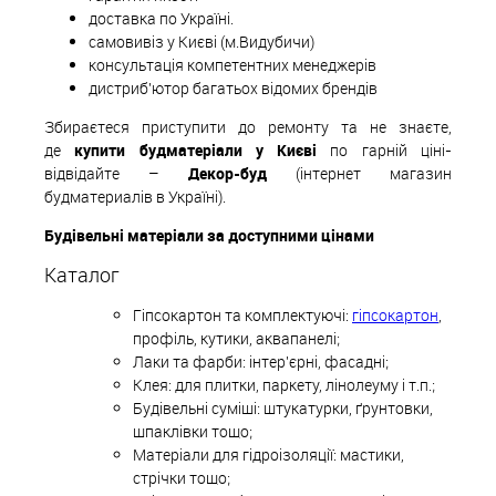
доставка по Україні.
самовивіз у Києві (м.Видубичи)
консультація компетентних менеджерів
дистриб'ютор багатьох відомих брендів
Збираєтеся приступити до ремонту та не знаєте,
де
купити будматеріали у Києві
по гарній ціні-
відвідайте –
Декор-буд
(інтернет магазин
будматериалів в Україні).
Будівельні матеріали за доступними цінами
Каталог
Гіпсокартон та комплектуючі:
гіпсокартон
,
профіль, кутики, аквапанелі;
Лаки та фарби: інтер'єрні, фасадні;
Клея: для плитки, паркету, лінолеуму і т.п.;
Будівельні суміші: штукатурки, ґрунтовки,
шпаклівки тощо;
Матеріали для гідроізоляції: мастики,
стрічки тощо;