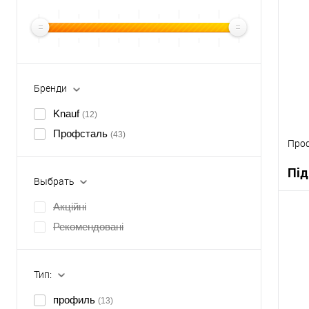
Бренди
Knauf
(12)
Профсталь
(43)
Проф
Під
Выбрать
Акційні
Рекомендовані
К
В
Тип:
профиль
(13)