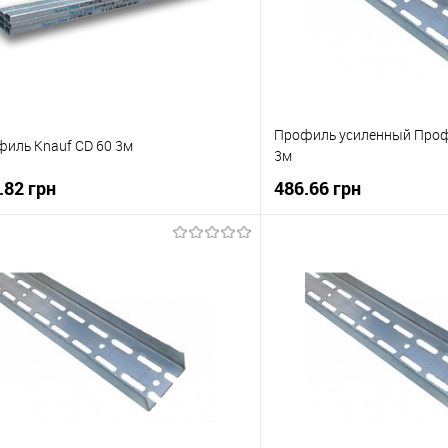
Профиль усиленный Проф
иль Knauf CD 60 3м
3м
.82 грн
486.66 грн
В корзину
В корзи
упити в 1 клік
До порівняння
Купити в 1 клік
 вибране
В наявності
В вибране