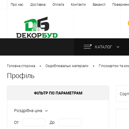
Про нас
Доставка
Оплата
Контакти
Вакансії
Повернен
КАТАЛОГ
•
•
Головна сторінка
Оздоблювальні матеріали
Гіпсокартон та к
Профіль
ФІЛЬТР ПО ПАРАМЕТРАМ
Сорт
Роздрібна ціна
От
До