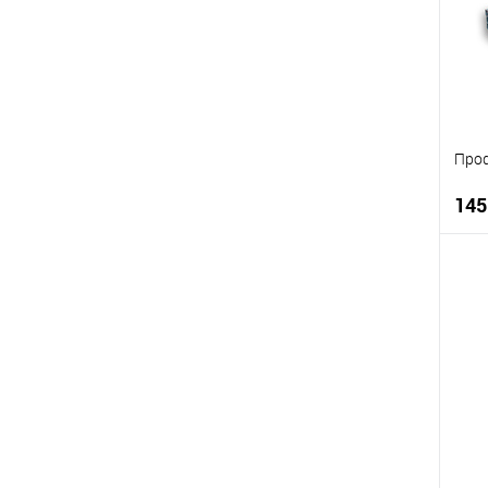
Проф
145
К
В