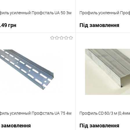
иль усиленный Профсталь UA 50 3м
Профиль усиленный Проф
.49 грн
Під замовлення
В корзину
В корзи
упити в 1 клік
До порівняння
Купити в 1 клік
 вибране
В наявності
В вибране
иль усиленный Профсталь UA 75 4м
Профиль CD 60/3 м (0,4мм
 замовлення
Під замовлення