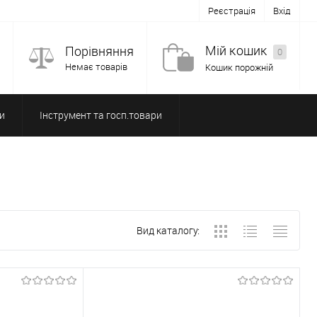
Реєстрація
Вхід
Мій кошик
Порівняння
0
Немає товарів
Кошик порожній
и
Інструмент та госп.товари
Вид каталогу: