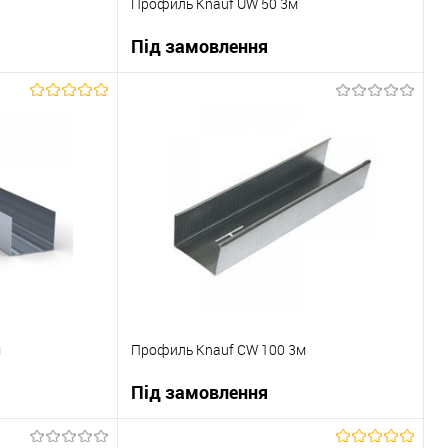
Профиль Knauf UW 50 3м
Під замовлення
ну
В корзину
До порівняння
Купити в 1 клік
До порівняння
Під замовлення
В вибране
Під замовлення
м
Профиль Knauf CW 100 3м
Під замовлення