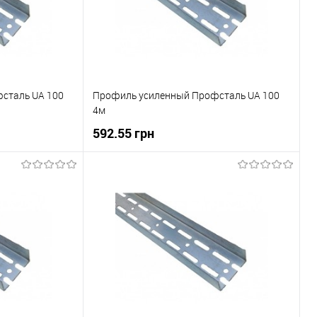
сталь UA 100
Профиль усиленный Профсталь UA 100
4м
592.55 грн
ну
В корзину
До порівняння
Купити в 1 клік
До порівняння
В наявності
В вибране
В наявності