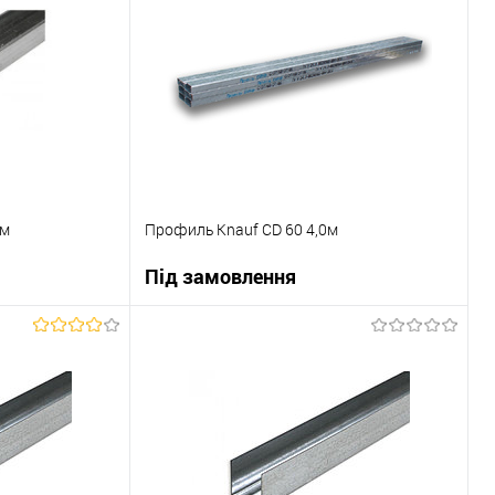
0м
Профиль Knauf CD 60 4,0м
Під замовлення
ну
В корзину
До порівняння
Купити в 1 клік
До порівняння
Під замовлення
В вибране
Під замовлення