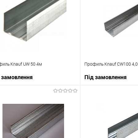
иль Knauf UW 50 4м
Профиль Knauf CW100 4,
 замовлення
Під замовлення
В корзину
В корзи
упити в 1 клік
До порівняння
Купити в 1 клік
 вибране
Під замовлення
В вибране