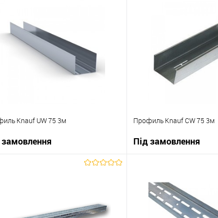
В корзину
В корзи
упити в 1 клік
До порівняння
Купити в 1 клік
 вибране
Під замовлення
В вибране
иль Knauf UW 75 3м
Профиль Knauf CW 75 3м
 замовлення
Під замовлення
В корзину
В корзи
упити в 1 клік
До порівняння
Купити в 1 клік
 вибране
Під замовлення
В вибране