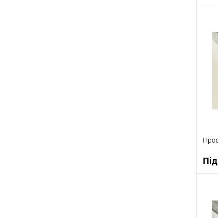
К
В
Проф
Під
К