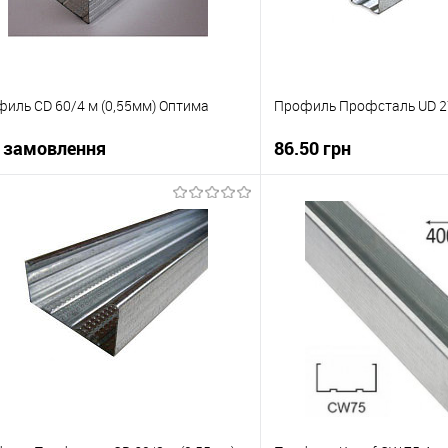
иль CD 60/4 м (0,55мм) Оптима
Профиль Профсталь UD 27
 замовлення
86.50 грн
В корзи
В корзину
Купити в 1 клік
упити в 1 клік
До порівняння
В вибране
 вибране
Під замовлення