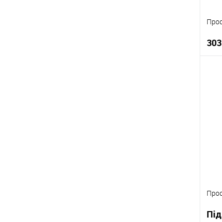
Проф
303
К
В
Проф
Під