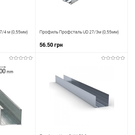
/4 м (0,55мм)
Профиль Профсталь UD 27/3м (0,55мм)
56.50 грн
ну
В корзину
До порівняння
Купити в 1 клік
До порівняння
В наявності
В вибране
В наявності