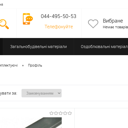
ня
044-495-50-53
Вибране
Телефонуйте
Немає товарів
Загальнобудівельні матеріали
Оздоблювальні матеріал
Допоміжне обладнання
•
омплектуючі
Профіль
увати за: