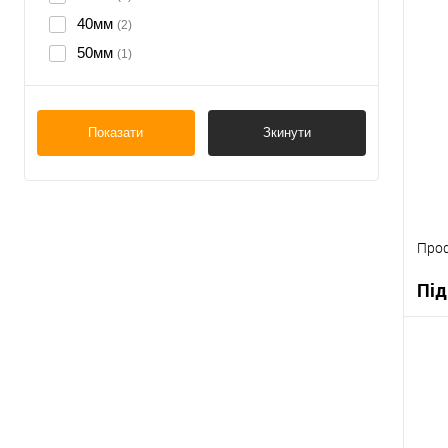
40мм
(2)
50мм
К
(1)
В
Показати
Зкинути
Проф
Під
К
В