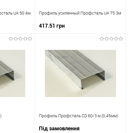
сталь UA 50 4м
Профиль усиленный Профсталь UA 75 3м
417.51 грн
В корзину
ну
Купити в 1 клік
До порівняння
До порівняння
В вибране
В наявності
Під замовлення
)
Профиль Профсталь CD 60/3 м (0,45мм)
Під замовлення