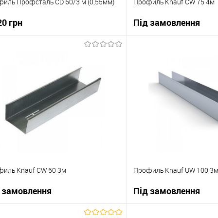
иль Профсталь CD 60/3 м (0,55мм)
Профиль Knauf CW 75 4м
20 грн
Під замовлення
В корзину
В корзи
упити в 1 клік
До порівняння
Купити в 1 клік
 вибране
В наявності
В вибране
иль Knauf CW 50 3м
Профиль Knauf UW 100 3
 замовлення
Під замовлення