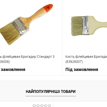
В корзину
В корзи
упити в 1 клік
До порівняння
Купити в 1 клік
 вибране
Під замовлення
В вибране
ь флейцевая Бригадир Стандарт 3
Кисть флейцевая Бригади
26006)
(63926007)
 замовлення
Під замовлення
В корзину
В корзи
НАЙПОПУЛЯРНІШІ ТОВАРИ
упити в 1 клік
До порівняння
Купити в 1 клік
 вибране
Під замовлення
В вибране