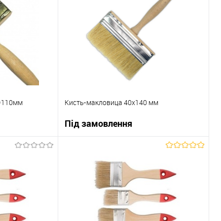
0*110мм
Кисть-макловица 40х140 мм
Під замовлення
ну
В корзину
До порівняння
Купити в 1 клік
До порівняння
Під замовлення
В вибране
Під замовлення