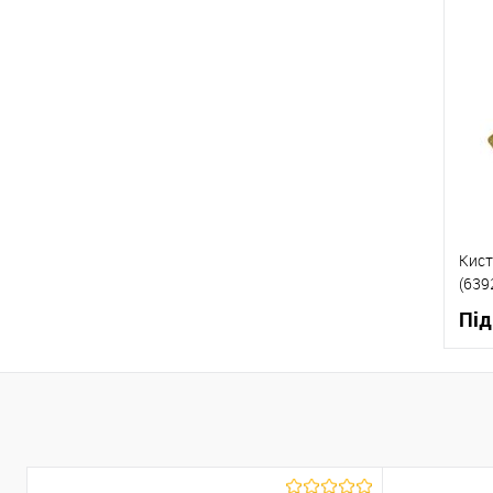
К
В
Кист
(639
Під
К
В