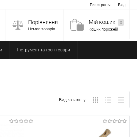
Реєстрація
Вхід
Мій кошик
Порівняння
0
Немає товарів
Кошик порожній
и
Інструмент та госп.товари
Вид каталогу: