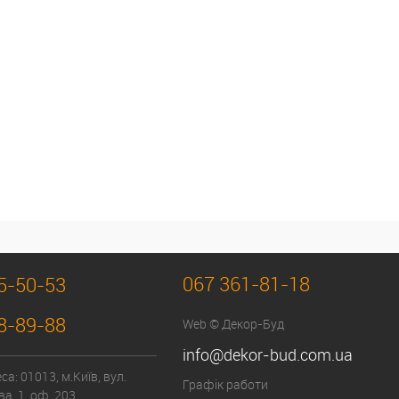
067 361-81-18
5-50-53
8-89-88
Web © Декор-Буд
info@dekor-bud.com.ua
а: 01013, м.Київ, вул.
Графік работи
а, 1, оф. 203