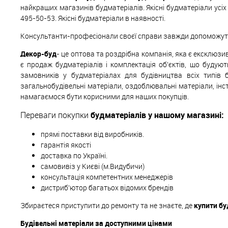
найкращих магазинів будматеріалів. Якісні будматеріали усі
495-50-53. Якісні будматеріали в наявності.
Консультанти-професіонали своєї справи завжди допоможуть 
Декор-буд
- це оптова та роздрібна компанія, яка є ексклюз
є продаж будматеріалів і комплектація об'єктів, що будуют
замовників у будматеріалах для будівництва всіх типів 
загальнобудівельні матеріали, оздоблювальні матеріали, інс
намагаємося бути корисними для наших покупців.
Переваги покупки
будматеріалів у нашому магазині:
прямі поставки від виробників.
гарантія якості
доставка по Україні.
самовивіз у Києві (м.Видубичи)
консультація компетентних менеджерів
дистриб'ютор багатьох відомих брендів
Збираєтеся приступити до ремонту та не знаєте, де
купити бу
Будівельні матеріали за доступними цінами