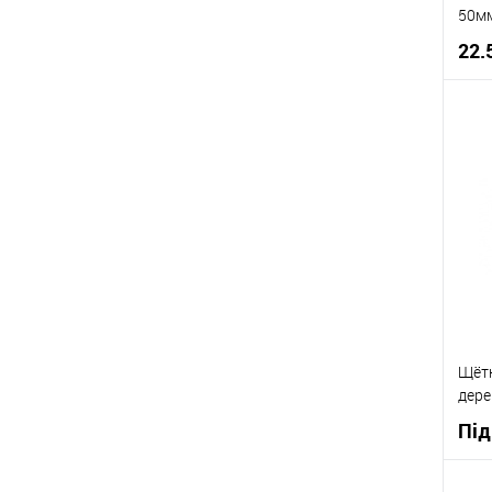
50м
22.
К
В
Щётк
дере
Під