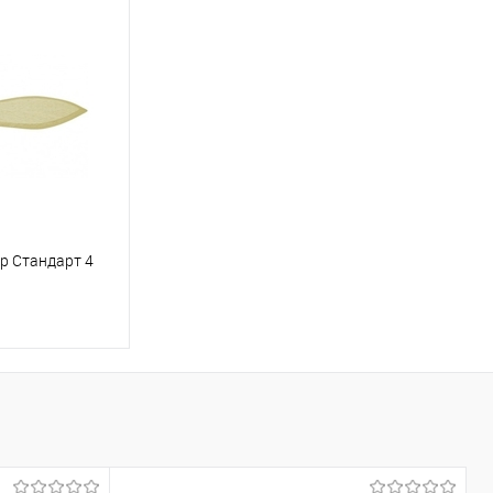
ну
В корзину
До порівняння
Купити в 1 клік
До порівняння
Під замовлення
В вибране
Під замовлення
р Стандарт 4
ну
До порівняння
Під замовлення