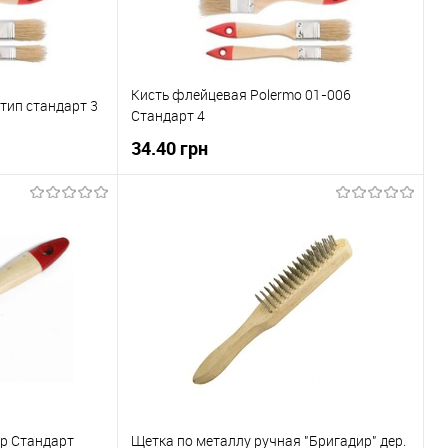
Кисть флейцевая Polermo 01-006
тип стандарт 3
Стандарт 4
34.40 грн
ну
В корзину
До порівняння
Купити в 1 клік
До порівняння
В наявності
В вибране
В наявності
р Стандарт
Щетка по металлу ручная "Бригадир" дер.