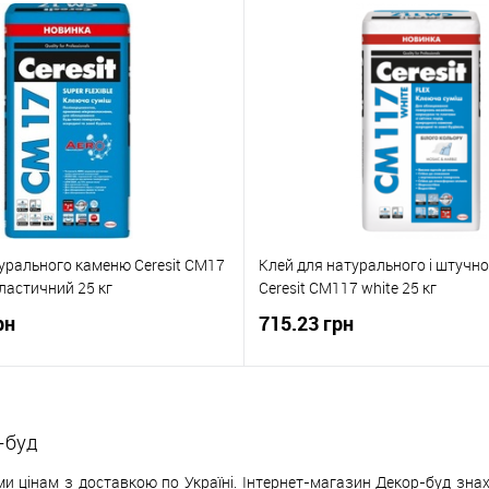
урального каменю Ceresit CM17
Клей для натурального і штучн
ластичний 25 кг
Ceresit CM117 white 25 кг
рн
715.23 грн
-буд
и цінам з доставкою по Україні. Інтернет-магазин Декор-буд знах