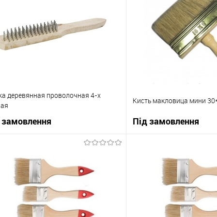
а деревянная проволочная 4-х
Кисть макловица мини 3
ная
 замовлення
Під замовлення
В корзину
В корзи
упити в 1 клік
До порівняння
Купити в 1 клік
 вибране
Під замовлення
В вибране