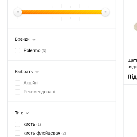
Бренди
Polermo
(3)
Щетк
ряд
Выбрать
Під
Акційні
Рекомендовані
К
Тип:
В
кисть
(1)
кисть флейцевая
(2)