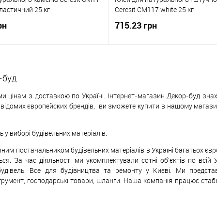
ластичний 25 кг
Ceresit CM117 white 25 кг
рн
715.23 грн
-буд
и цінам з доставкою по Україні. Інтернет-магазин Декор-буд знах
х відомих європейских
б
рендів,
ви зможете купити в нашому магазині
у виборі будівельних матеріалів.
ивним постачальником будівельних матеріалів в Україні багатьох єв
ься. За час діяльності ми укомплектували сотні об'єктів по всій 
будівель. Все для будівництва та ремонту у Києві. Ми предст
трумент, господарські товари, шланги. Наша компанія працює стаб