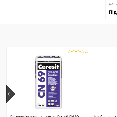
сер
Під
К
В
Самовирівнювальна суміш Ceresit CN 69
Клей для нат