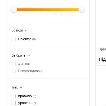
Бренди
Polermo
(0)
Прав
Выбрать
Під
Акційні
Рекомендовані
К
Тип:
В
правило
(3)
уровень
(2)