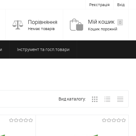
Реєстрація
Вхід
Мій кошик
Порівняння
0
Немає товарів
Кошик порожній
и
Інструмент та госп.товари
Вид каталогу: