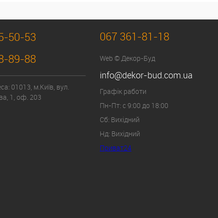
067 361-81-18
5-50-53
8-89-88
Web © Декор-Буд
info@dekor-bud.com.ua
а: 01013, м.Київ, вул.
Графік работи
а, 1, оф. 203
Пн-Пт: с 9:00 до 18:00
Сб: Вихідний
Нд: Вихідний
Приват24