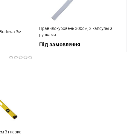
Правило-уровень 300см, 2 капсулы з
 Budowa 3м
ручками
Під замовлення
ну
В корзину
До порівняння
Купити в 1 клік
До порівняння
Під замовлення
В вибране
Під замовлення
м 3 глазка