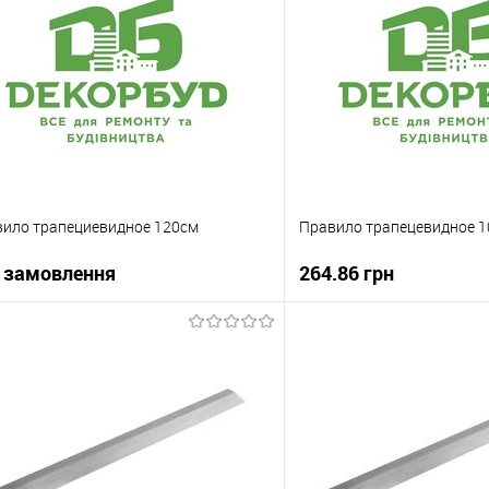
ило трапециевидное 120см
Правило трапецевидное 
 замовлення
264.86 грн
В корзи
В корзину
Купити в 1 клік
упити в 1 клік
До порівняння
В вибране
 вибране
Під замовлення