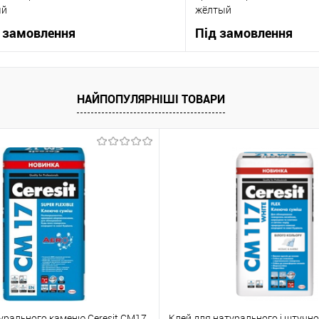
ый
жёлтый
 замовлення
Під замовлення
В корзину
В корзи
НАЙПОПУЛЯРНІШІ ТОВАРИ
упити в 1 клік
До порівняння
Купити в 1 клік
 вибране
Під замовлення
В вибране
урального каменю Ceresit CM17
Клей для натурального і штучн