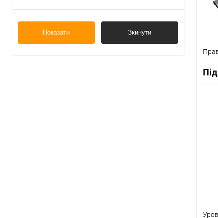
Показати
Зкинути
Прав
Під
К
В
Уров