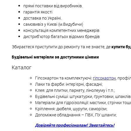
прямі поставки від виробників.
гарантія якості
доставка по Україні.
самовивіз у Києві (м.Видубичи)
консультація компетентних менеджерів
дистриб'ютор багатьох відомих брендів
Збираєтеся приступити до ремонту та не знаєте, де
купити бу
Будівельні матеріали за доступними цінами
Каталог
Гіпсокартон та комплектуючі:
гіпсокартон
, профіл
Лаки та фарби: інтер'єрні, фасадні;
Клея: для плитки, паркету, лінолеуму і т.п.;
Будівельні суміші: штукатурки, ґрунтовки, шпаклі
Матеріали для гідроізоляції: мастики, стрічки тощ
Кріплення: дюбеля, шурупи, саморізи;
Допоміжне обладнання – ПВХ, ПУ шланги;
Довіряйте професіоналам! Звертайтесь!