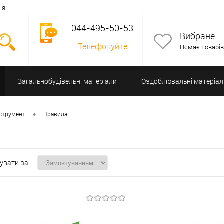
ня
044-495-50-53
Вибране
Телефонуйте
Немає товарів
Загальнобудівельні матеріали
Оздоблювальні матеріал
Допоміжне обладнання
•
струмент
Правила
увати за: