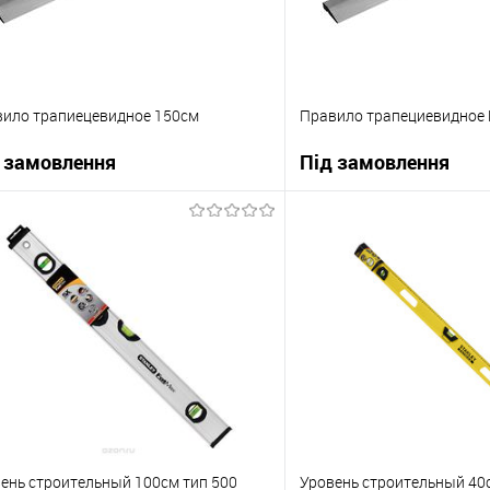
ило трапиецевидное 150см
Правило трапециевидное
 замовлення
Під замовлення
В корзину
В корзи
упити в 1 клік
До порівняння
Купити в 1 клік
 вибране
Під замовлення
В вибране
ень строительный 100см тип 500
Уровень строительный 40с