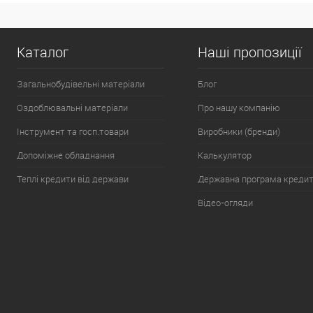
Каталог
Наші пропозиції
Загальнобудівельні матеріали
Блог
Оздоблювальні матеріали
Про нашу компанію
Інструмент та госп.товари
Виробники (бренди)
Допоміжне обладнання
Калькулятор
Теплі кредити від держави
Державна програма креди
Відео-огляди