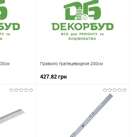
100см
Правило трапецевидное 200см
427.82 грн
ну
В корзину
До порівняння
Купити в 1 клік
До порівняння
В наявності
В вибране
В наявності