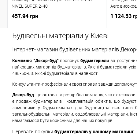
NIVEL SUPER 2-40
Aero високое
457.94 грн
1 124.53 г
Будівельні матеріали у Києві
Інтернет-магазин будівельних матеріалів Декор
Компанія "Декор-буд"
пропонує
будматеріали
за доступним
найкращих магазинів будматеріалів. Якісні будматеріали усі
495-50-53. Якісні будматеріали в наявності.
Консультанти-професіонали своєї справи завжди допоможуть 
Декор-буд
- це оптова та роздрібна компанія, яка є ексклюз
є продаж будматеріалів і комплектація об'єктів, що будуют
замовників у будматеріалах для будівництва всіх типів 
загальнобудівельні матеріали, оздоблювальні матеріали, інс
намагаємося бути корисними для наших покупців.
Переваги покупки
будматеріалів у нашому магазині: