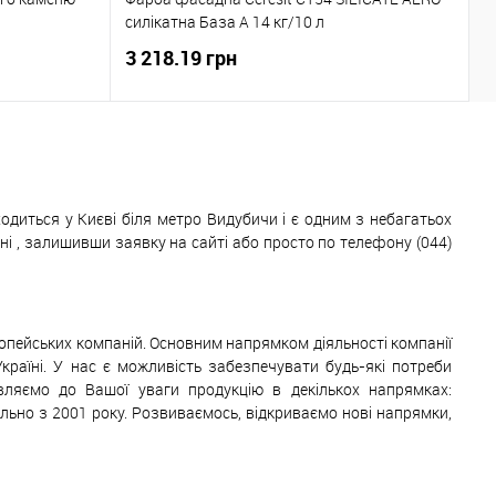
2
силікатна База А 14 кг/10 л
2
3 218.19 грн
1
одиться у Києві біля метро Видубичи і є одним з небагатьох
 , залишивши заявку на сайті або просто по телефону (044)
ропейських компаній. Основним напрямком діяльності компанії
Україні. У нас є можливість забезпечувати будь-які потреби
авляємо до Вашої уваги продукцію в декількох напрямках:
ільно з 2001 року. Розвиваємось, відкриваємо нові напрямки,