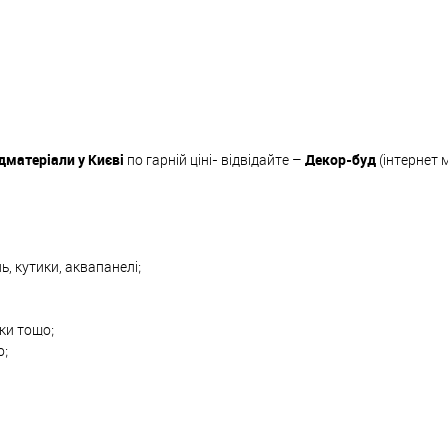
дматеріали у Києві
по гарній ціні- відвідайте –
Декор-буд
(інтернет 
ь, кутики, аквапанелі;
вки тощо;
о;