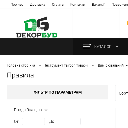
Про нас
Доставка
Оплата
Контакти
Вакансії
Повернен
КАТАЛОГ
•
•
Головна сторінка
Інструмент та госп.товари
Вимірювальний ін
Правила
ФІЛЬТР ПО ПАРАМЕТРАМ
Сорт
Роздрібна ціна
От
До