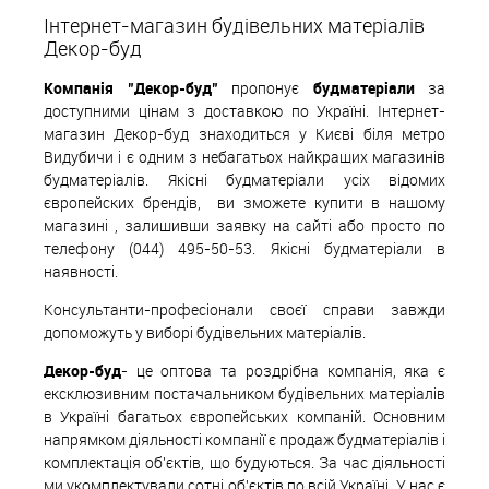
В вибране
Під замовлення
Інтернет-магазин будівельних матеріалів
Декор-буд
Компанія "Декор-буд"
пропонує
будматеріали
за
доступними цінам з доставкою по Україні. Інтернет-
магазин Декор-буд знаходиться у Києві біля метро
Видубичи і є одним з небагатьох найкращих магазинів
будматеріалів. Якісні будматеріали усіх відомих
європейских
б
рендів,
ви зможете купити в нашому
магазині , залишивши заявку на сайті або просто по
телефону (044) 495-50-53. Якісні будматеріали в
наявності.
Консультанти-професіонали своєї справи завжди
допоможуть у виборі будівельних матеріалів.
Декор-буд
- це оптова та роздрібна компанія, яка є
ексклюзивним постачальником будівельних матеріалів
в Україні багатьох європейських компаній. Основним
напрямком діяльності компанії є продаж будматеріалів і
комплектація об'єктів, що будуються. За час діяльності
ми укомплектували сотні об'єктів по всій Україні. У нас є