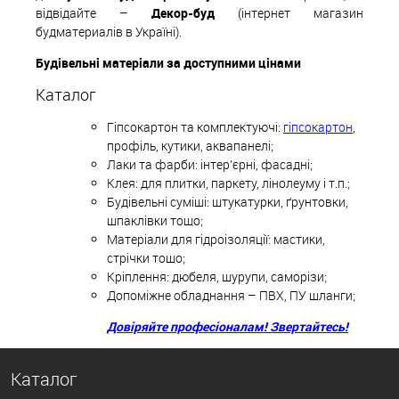
відвідайте –
Декор-буд
(інтернет магазин
будматериалів в Україні).
Будівельні матеріали за доступними цінами
Каталог
Гіпсокартон та комплектуючі:
гіпсокартон
,
профіль, кутики, аквапанелі;
Лаки та фарби: інтер'єрні, фасадні;
Клея: для плитки, паркету, лінолеуму і т.п.;
Будівельні суміші: штукатурки, ґрунтовки,
шпаклівки тощо;
Матеріали для гідроізоляції: мастики,
стрічки тощо;
Кріплення: дюбеля, шурупи, саморізи;
Допоміжне обладнання – ПВХ, ПУ шланги;
Довіряйте професіоналам! Звертайтесь!
Каталог