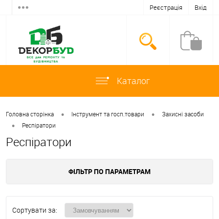
Реєстрація
Вхід
Каталог
•
•
Головна сторінка
Інструмент та госп.товари
Захисні засоби
•
Респіратори
Респіратори
ФІЛЬТР ПО ПАРАМЕТРАМ
Сортувати за: