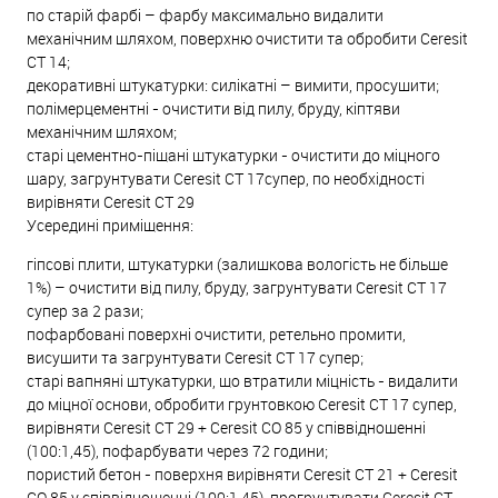
по старій фарбі – фарбу максимально видалити
механічним шляхом, поверхню очистити та обробити Ceresit
СТ 14;
декоративні штукатурки: силікатні – вимити, просушити;
полімерцементні - очистити від пилу, бруду, кіптяви
механічним шляхом;
старі цементно-піщані штукатурки - очистити до міцного
шару, загрунтувати Ceresit CT 17супер, по необхідності
вирівняти Ceresit СТ 29
Усередині приміщення:
гіпсові плити, штукатурки (залишкова вологість не більше
1%) – очистити від пилу, бруду, загрунтувати Ceresit CT 17
супер за 2 рази;
пофарбовані поверхні очистити, ретельно промити,
висушити та загрунтувати Ceresit CT 17 супер;
старі вапняні штукатурки, що втратили міцність - видалити
до міцної основи, обробити грунтовкою Ceresit CT 17 супер,
вирівняти Ceresit СТ 29 + Ceresit СО 85 у співвідношенні
(100:1,45), пофарбувати через 72 години;
пористий бетон - поверхня вирівняти Ceresit CT 21 + Ceresit
СО 85 у співвідношенні (100:1,45), прогрунтувати Ceresit CT