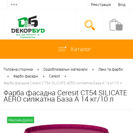
Реєстрація
Вхід
Каталог
•
•
Головна сторінка
Оздоблювальні матеріали
Лаки та фарби
•
•
•
Фарби фасадні
Ceresit
Фарба фасадна Ceresit CT54 SILICATE AERO силікатна База А 14 кг/10 л
Фарба фасадна Ceresit CT54 SILICATE
AERO силікатна База А 14 кг/10 л
Рекомендуємо