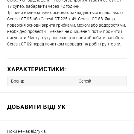
17 супер, забарвити через 72 години;
Тріщини в мінеральних основах закладаються шпаклівкою
Ceresit CT 95 або Ceresit СТ 225 + 4% Ceresit СС 83. Якщо
поверхня основи вкрита грибками, мохом або водоростями,
необхідно провести її механічне очищення, потім промити і
висушити. Чисту і суху поверхню основи обробити засобом
Ceresit СТ 99 перед початком проведення робіт ґрунтовки.
ХАРАКТЕРИСТИКИ:
Бренд:
Ceresit
ДОБАВИТИ ВІДГУК
Поки немає відгуків.