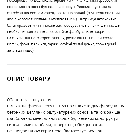
пофарбованих водно-дисперсійними чи алкідними фарбами)
всередині та зовні будівель та споруд. Рекомендується для
фарбування систем фасадної теплоізоляції (з мінераловатним
або пінополістирольним утеплювачем). Витримує інтенсивне,
багаторазове миття, може застосовуватись у приміщеннях, де
необхідне довговічне, зносостійке фарбувальне покриття
(місця загального користування, розважальні центри, сходові
клітки, фойє, паркінги, гаражі, офісні приміщення, громадські
заклади тощо).
ОПИС ТОВАРУ
Область застосування
Силікатна фарба Ceresit СТ 54 призначена для фарбування
бетонних, цегляних, оштукатурених основ, а також раніше
фарбованих мінеральних основ будівельних конструкцій
силікатними фарбами, поверхонь, облицьованих
неглазурованою керамікою. Застосовується при