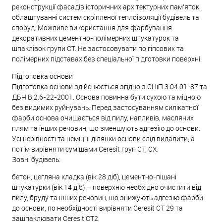
реконструкції фасадів історичних архітектурних пам'яток,
облаштуванні систем скріпленої теплоізоляції будівель та
споруд. Можливе використання для фарбування
декоративних цементно-полімерних штукатурок та
шпаклівок групи СТ. Не застосовувати по гіпсових та
полімерних підставах без спеціальної підготовки поверхні.
Підготовка основи
Підготовка основи здійснюється згідно з СНіП 3.04.01-87 та
ДБН В.2.6-22-2001. Основа повинна бути сухою та міцною
без видимих руйнувань. Перед застосуванням силікатної
фарби основа очищається від пилу, напливів, масляних
плям та інших речовин, що зменшують адгезію до основи.
Усі нерівності та неміцні ділянки основи слід видалити, а
потім вирівняти сумішами Ceresit груп CТ, CX.
Зовні будівель:
бетон, цегляна кладка (вік 28 діб), цементно-піщані
штукатурки (вік 14 діб) – поверхню необхідно очистити від
пилу, бруду та інших речовин, що знижують адгезію фарби
до основи, по необхідності вирівняти Ceresit СТ 29 та
зашпаклювати Ceresit СТ2.