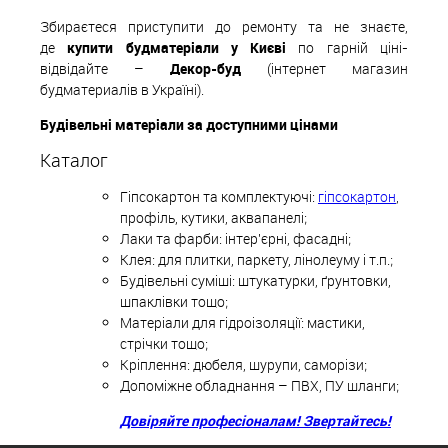
Збираєтеся приступити до ремонту та не знаєте,
де
купити будматеріали у Києві
по гарній ціні-
відвідайте –
Декор-буд
(інтернет магазин
будматериалів в Україні).
Будівельні матеріали за доступними цінами
Каталог
Гіпсокартон та комплектуючі:
гіпсокартон
,
профіль, кутики, аквапанелі;
Лаки та фарби: інтер'єрні, фасадні;
Клея: для плитки, паркету, лінолеуму і т.п.;
Будівельні суміші: штукатурки, ґрунтовки,
шпаклівки тощо;
Матеріали для гідроізоляції: мастики,
стрічки тощо;
Кріплення: дюбеля, шурупи, саморізи;
Допоміжне обладнання – ПВХ, ПУ шланги;
Довіряйте професіоналам! Звертайтесь!