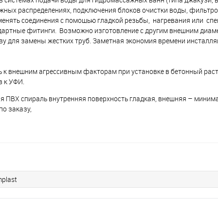
жных распределениях, подключения блоков очистки воды, фильтро
енять соединения с помощью гладкой резьбы, нагревания или спе
ндартные фитинги. Возможно изготовление с другим внешним диам
ву для замены жестких труб. Заметная экономия времени инсталля
ь к внешним агрессивным факторам при установке в бетонный раст
в к УФИ.
я ПВХ спираль внутренняя поверхность гладкая, внешняя – миним
по заказу,
mplast