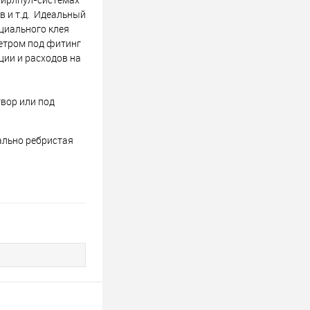
в и т.д. Идеальный
циального клея
етром под фитинг
ции и расходов на
вор или под
ально ребристая