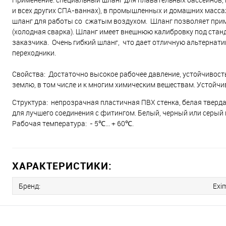
и всех других СПА-ваннах), в промышленных и домашних масса
шланг для работы со сжатым воздухом. Шланг позволяет прим
(холодная сварка). Шланг имеет внешнюю калибровку под ста
заказчика. Очень гибкий шланг, что дает отличную альтернати
переходники.
Свойства:
Достаточно высокое рабочее давление, устойчивост
землю, в том числе и к многим химическим веществам. Устойчи
Структура:
непрозрачная пластичная ПВХ стенка, белая тверда
для лучшего соединения с фитингом. Белый, черный или серый 
Рабочая температура:
- 5
℃
… + 60
℃
.
ХАРАКТЕРИСТИКИ:
Бренд:
Exi