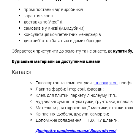
прямі поставки від виробників.
гарантія якості
доставка по Україні.
самовивіз у Києві (м.Видубичи)
консультація компетентних менеджерів
дистриб'ютор багатьох відомих брендів
Збираєтеся приступити до ремонту та не знаєте, де
купити бу
Будівельні матеріали за доступними цінами
Каталог
Гіпсокартон та комплектуючі:
гіпсокартон
, профіл
Лаки та фарби: інтер'єрні, фасадні;
Клея: для плитки, паркету, лінолеуму і т.п.;
Будівельні суміші: штукатурки, ґрунтовки, шпаклі
Матеріали для гідроізоляції: мастики, стрічки тощ
Кріплення: дюбеля, шурупи, саморізи;
Допоміжне обладнання – ПВХ, ПУ шланги;
Довіряйте професіоналам! Звертайтесь!