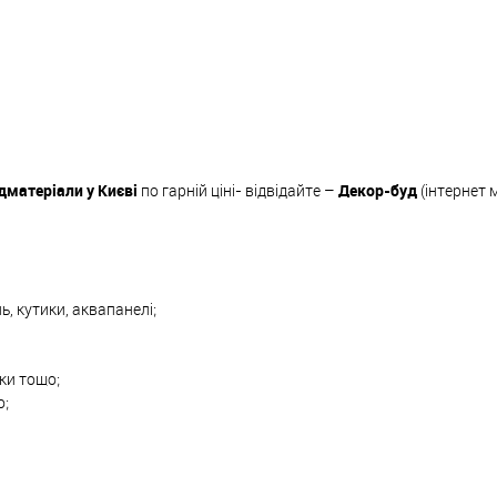
дматеріали у Києві
по гарній ціні- відвідайте –
Декор-буд
(інтернет 
ь, кутики, аквапанелі;
вки тощо;
о;