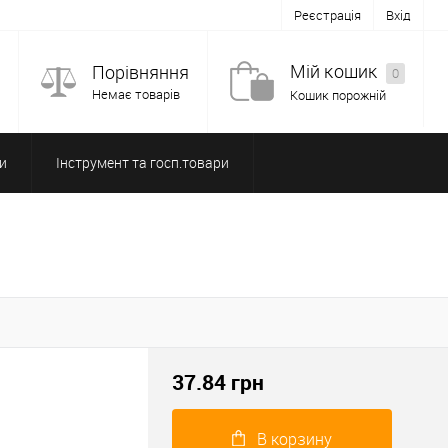
Реєстрація
Вхід
Мій кошик
Порівняння
0
Немає товарів
Кошик порожній
и
Інструмент та госп.товари
37.84
грн
В корзину