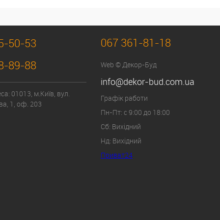
067 361-81-18
5-50-53
8-89-88
Web © Декор-Буд
info@dekor-bud.com.ua
а: 01013, м.Київ, вул.
Графік работи
а, 1, оф. 203
Пн-Пт: с 9:00 до 18:00
Сб: Вихідний
Нд: Вихідний
Приват24