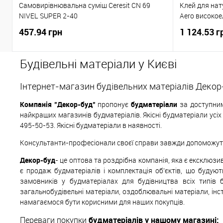
Самовирівнювальна суміш Ceresit CN 69
Клей для нат
NIVEL SUPER 2-40
Aero високое
457.94 грн
1 124.53 г
Будівельні матеріали у Києві
Інтернет-магазин будівельних матеріалів Декор
Компанія "Декор-буд"
пропонує
будматеріали
за доступним
найкращих магазинів будматеріалів. Якісні будматеріали усі
495-50-53. Якісні будматеріали в наявності.
Консультанти-професіонали своєї справи завжди допоможуть 
Декор-буд
- це оптова та роздрібна компанія, яка є ексклюз
є продаж будматеріалів і комплектація об'єктів, що будуют
замовників у будматеріалах для будівництва всіх типів 
загальнобудівельні матеріали, оздоблювальні матеріали, інс
намагаємося бути корисними для наших покупців.
Переваги покупки
будматеріалів у нашому магазині: