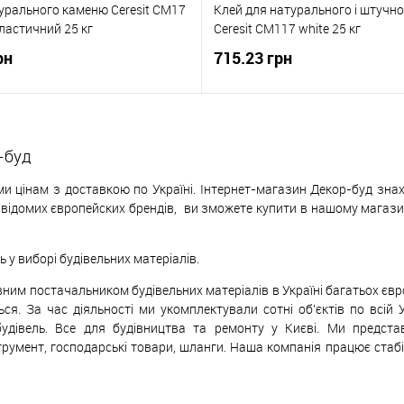
урального каменю Ceresit CM17
Клей для натурального і штучн
ластичний 25 кг
Ceresit CM117 white 25 кг
рн
715.23 грн
-буд
и цінам з доставкою по Україні. Інтернет-магазин Декор-буд знах
х відомих європейских
б
рендів,
ви зможете купити в нашому магазині
у виборі будівельних матеріалів.
ивним постачальником будівельних матеріалів в Україні багатьох єв
ься. За час діяльності ми укомплектували сотні об'єктів по всій 
будівель. Все для будівництва та ремонту у Києві. Ми предст
трумент, господарські товари, шланги. Наша компанія працює стаб