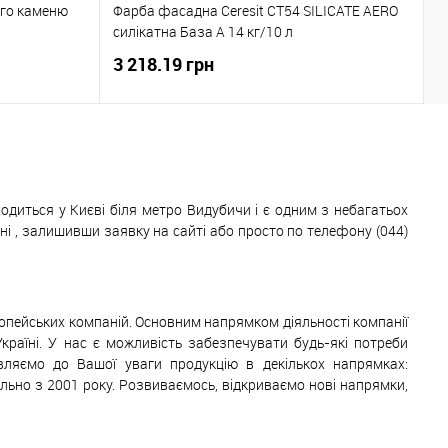
Р
ого каменю
Фарба фасадна Ceresit CT54 SILICATE AERO
2
силікатна База А 14 кг/10 л
2
3 218.19 грн
1
одиться у Києві біля метро Видубичи і є одним з небагатьох
 , залишивши заявку на сайті або просто по телефону (044)
ропейських компаній. Основним напрямком діяльності компанії
Україні. У нас є можливість забезпечувати будь-які потреби
авляємо до Вашої уваги продукцію в декількох напрямках:
ільно з 2001 року. Розвиваємось, відкриваємо нові напрямки,