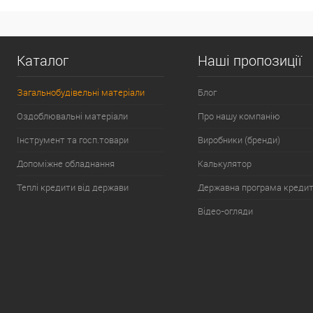
Каталог
Наші пропозиції
Загальнобудівельні матеріали
Блог
Оздоблювальні матеріали
Про нашу компанію
Інструмент та госп.товари
Виробники (бренди)
Допоміжне обладнання
Калькулятор
Теплі кредити від держави
Державна програма креди
Відео-огляди