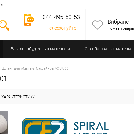
ня
044-495-50-53
Вибране
Телефонуйте
Немає товарів
Загальнобудівельні матеріали
Оздоблювальні матеріал
Допоміжне обладнання
Шланг для обвязки бассейнов AQUA 001
001
ХАРАКТЕРИСТИКИ