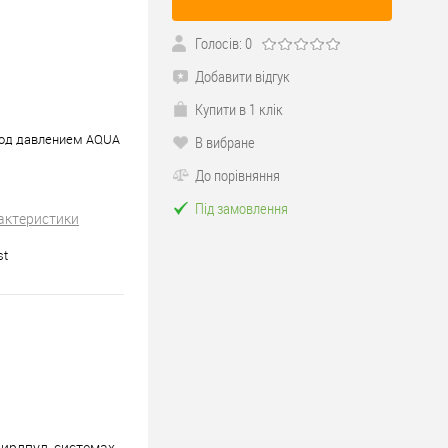
Голосів: 0
Добавити відгук
Купити в 1 клік
под давлением AQUA
В вибране
До порівняння
Під замовлення
рактеристики
st
вирлпул-системах