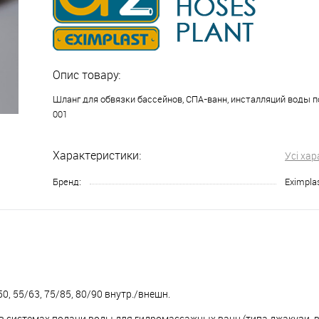
Опис товару:
Шланг для обвязки бассейнов, СПА-ванн, инсталляций воды 
001
Характеристики:
Усі ха
Бренд:
Eximpla
50, 55/63, 75/85, 80/90 внутр./внешн.
в системах подачи воды для гидромассажных ванн (типа джакузи, 