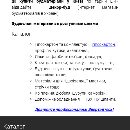
де
купити будматеріали у Києві
по гарній ціні-
відвідайте –
Декор-буд
(інтернет магазин
будматериалів в Україні).
Будівельні матеріали за доступними цінами
Каталог
Гіпсокартон та комплектуючі:
гіпсокартон
,
профіль, кутики, аквапанелі;
Лаки та фарби: інтер'єрні, фасадні;
Клея: для плитки, паркету, лінолеуму і т.п.;
Будівельні суміші: штукатурки, ґрунтовки,
шпаклівки тощо;
Матеріали для гідроізоляції: мастики,
стрічки тощо;
Кріплення: дюбеля, шурупи, саморізи;
Допоміжне обладнання – ПВХ, ПУ шланги;
Довіряйте професіоналам! Звертайтесь!
Каталог