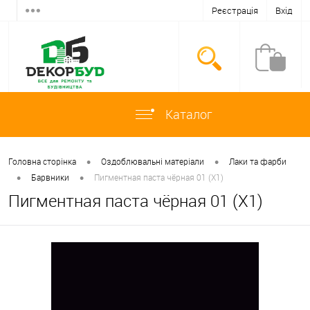
Реєстрація
Вхід
Каталог
•
•
Головна сторінка
Оздоблювальні матеріали
Лаки та фарби
•
•
Барвники
Пигментная паста чёрная 01 (X1)
Пигментная паста чёрная 01 (X1)