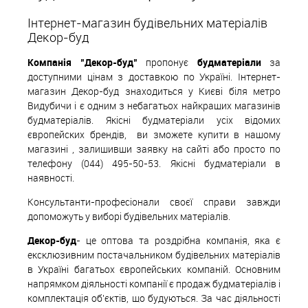
Інтернет-магазин будівельних матеріалів
Декор-буд
Компанія "Декор-буд"
пропонує
будматеріали
за
доступними цінам з доставкою по Україні. Інтернет-
магазин Декор-буд знаходиться у Києві біля метро
Видубичи і є одним з небагатьох найкращих магазинів
будматеріалів. Якісні будматеріали усіх відомих
європейских
б
рендів,
ви зможете купити в нашому
магазині , залишивши заявку на сайті або просто по
телефону (044) 495-50-53. Якісні будматеріали в
наявності.
Консультанти-професіонали своєї справи завжди
допоможуть у виборі будівельних матеріалів.
Декор-буд
- це оптова та роздрібна компанія, яка є
ексклюзивним постачальником будівельних матеріалів
в Україні багатьох європейських компаній. Основним
напрямком діяльності компанії є продаж будматеріалів і
комплектація об'єктів, що будуються. За час діяльності