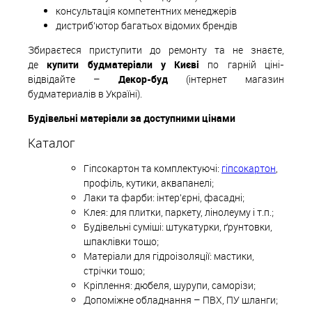
консультація компетентних менеджерів
дистриб'ютор багатьох відомих брендів
Збираєтеся приступити до ремонту та не знаєте,
де
купити будматеріали у Києві
по гарній ціні-
відвідайте –
Декор-буд
(інтернет магазин
будматериалів в Україні).
Будівельні матеріали за доступними цінами
Каталог
Гіпсокартон та комплектуючі:
гіпсокартон
,
профіль, кутики, аквапанелі;
Лаки та фарби: інтер'єрні, фасадні;
Клея: для плитки, паркету, лінолеуму і т.п.;
Будівельні суміші: штукатурки, ґрунтовки,
шпаклівки тощо;
Матеріали для гідроізоляції: мастики,
стрічки тощо;
Кріплення: дюбеля, шурупи, саморізи;
Допоміжне обладнання – ПВХ, ПУ шланги;