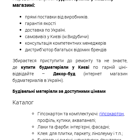
магазині:
прямі поставки від виробників.
гарантія якості
доставка по Україні.
самовивіз у Києві (м.Видубичи)
консультація компетентних менеджерів
дистриб'ютор багатьох відомих брендів
Збираєтеся приступити до ремонту та не знаєте,
де
купити будматеріали у Києві
по гарній ціні-
відвідайте –
Декор-буд
(інтернет магазин
будматериалів в Україні).
Будівельні матеріали за доступними цінами
Каталог
Гіпсокартон та комплектуючі:
гіпсокартон
,
профіль, кутики, аквапанелі;
Лаки та фарби: інтер'єрні, фасадні;
Клея: для плитки, паркету, лінолеуму і т.п.;
Будівельні суміші: штукатурки, ґрунтовки,