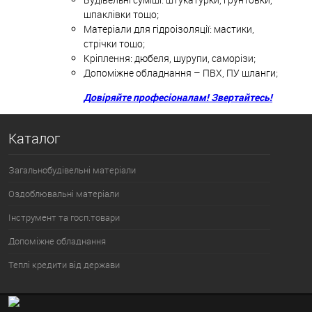
шпаклівки тощо;
Матеріали для гідроізоляції: мастики,
стрічки тощо;
Кріплення: дюбеля, шурупи, саморізи;
Допоміжне обладнання – ПВХ, ПУ шланги;
Довіряйте професіоналам! Звертайтесь!
Каталог
Загальнобудівельні матеріали
Оздоблювальні матеріали
Інструмент та госп.товари
Допоміжне обладнання
Теплі кредити від держави