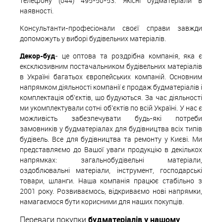
телефону (044) 495-50-53. Якісні будматеріали в
наявності.
Консультанти-професіонали своєї справи завжди
допоможуть у виборі будівельних матеріалів.
Декор-буд
- це оптова та роздрібна компанія, яка є
ексклюзивним постачальником будівельних матеріалів
в Україні багатьох європейських компаній. Основним
напрямком діяльності компанії є продаж будматеріалів і
комплектація об'єктів, що будуються. За час діяльності
ми укомплектували сотні об'єктів по всій Україні. У нас є
можливість забезпечувати будь-які потреби
замовників у будматеріалах для будівництва всіх типів
будівель. Все для будівництва та ремонту у Києві. Ми
представляємо до Вашої уваги продукцію в декількох
напрямках: загальнобудівельні матеріали,
оздоблювальні матеріали, інструмент, господарські
товари, шланги. Наша компанія працює стабільно з
2001 року. Розвиваємось, відкриваємо нові напрямки,
намагаємося бути корисними для наших покупців.
Переваги покупки
будматеріалів у нашому