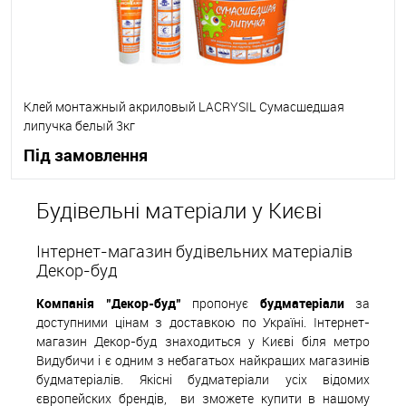
Клей монтажный акриловый LACRYSIL Сумасшедшая
липучка белый 3кг
Під замовлення
Будівельні матеріали у Києві
В корзину
Інтернет-магазин будівельних матеріалів
В вибране
Під замовлення
Декор-буд
Компанія "Декор-буд"
пропонує
будматеріали
за
доступними цінам з доставкою по Україні. Інтернет-
магазин Декор-буд знаходиться у Києві біля метро
Видубичи і є одним з небагатьох найкращих магазинів
будматеріалів. Якісні будматеріали усіх відомих
європейских
б
рендів,
ви зможете купити в нашому