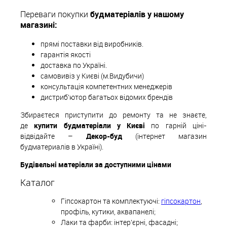
Переваги покупки
будматеріалів у нашому
магазині:
прямі поставки від виробників.
гарантія якості
доставка по Україні.
самовивіз у Києві (м.Видубичи)
консультація компетентних менеджерів
дистриб'ютор багатьох відомих брендів
Збираєтеся приступити до ремонту та не знаєте,
де
купити будматеріали у Києві
по гарній ціні-
відвідайте –
Декор-буд
(інтернет магазин
будматериалів в Україні).
Будівельні матеріали за доступними цінами
Каталог
Гіпсокартон та комплектуючі:
гіпсокартон
,
профіль, кутики, аквапанелі;
Лаки та фарби: інтер'єрні, фасадні;