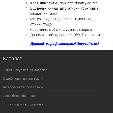
Клея: для плитки, паркету, лінолеуму і т.п.;
Будівельні суміші: штукатурки, ґрунтовки,
шпаклівки тощо;
Матеріали для гідроізоляції: мастики,
стрічки тощо;
Кріплення: дюбеля, шурупи, саморізи;
Допоміжне обладнання – ПВХ, ПУ шланги;
Довіряйте професіоналам! Звертайтесь!
Каталог
Загальнобудівельні матеріали
Оздоблювальні матеріали
Інструмент та госп.товари
Допоміжне обладнання
Теплі кредити від держави