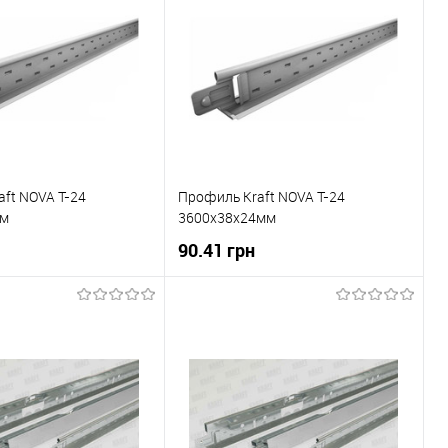
ft NOVA T-24
Профиль Kraft NOVA T-24
мм
3600x38x24мм
90.41 грн
В корзину
В корзину
 клік
До
Купити в 1 клік
До
порівняння
порівняння
В наявності
В вибране
В наявності