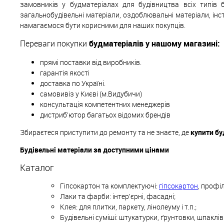
замовників у будматеріалах для будівництва всіх типів 
загальнобудівельні матеріали, оздоблювальні матеріали, інс
намагаємося бути корисними для наших покупців.
Переваги покупки
будматеріалів у нашому магазині:
прямі поставки від виробників.
гарантія якості
доставка по Україні.
самовивіз у Києві (м.Видубичи)
консультація компетентних менеджерів
дистриб'ютор багатьох відомих брендів
Збираєтеся приступити до ремонту та не знаєте, де
купити бу
Будівельні матеріали за доступними цінами
Каталог
Гіпсокартон та комплектуючі:
гіпсокартон
, профіл
Лаки та фарби: інтер'єрні, фасадні;
Клея: для плитки, паркету, лінолеуму і т.п.;
Будівельні суміші: штукатурки, ґрунтовки, шпаклі