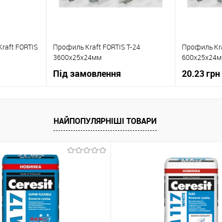
raft FORTIS
Профиль Kraft FORTIS T-24
Профиль Kra
3600x25x24мм
600x25x24
Під замовлення
20.23 грн
ну
В корзину
НАЙПОПУЛЯРНІШІ ТОВАРИ
Купити в 1
До
Купити в 1 клік
До
івняння
порівняння
В вибране
Під
В вибране
Під
овлення
замовлення