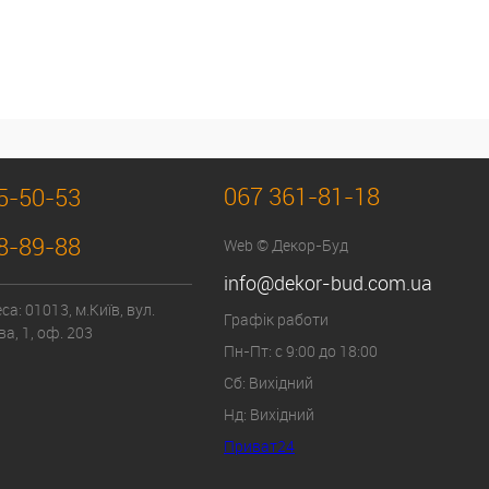
067 361-81-18
5-50-53
8-89-88
Web © Декор-Буд
info@dekor-bud.com.ua
а: 01013, м.Київ, вул.
Графік работи
а, 1, оф. 203
Пн-Пт: с 9:00 до 18:00
Сб: Вихідний
Нд: Вихідний
Приват24