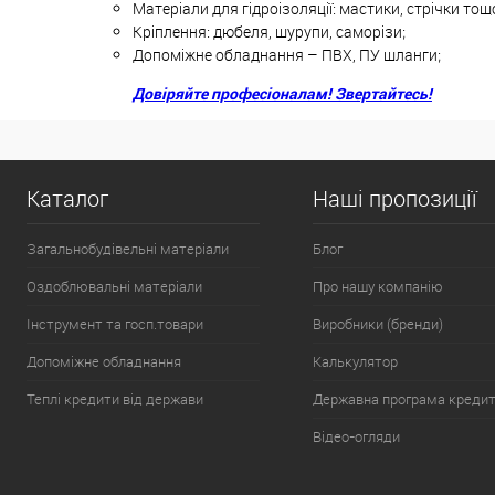
Матеріали для гідроізоляції: мастики, стрічки тощ
Кріплення: дюбеля, шурупи, саморізи;
Допоміжне обладнання – ПВХ, ПУ шланги;
Довіряйте професіоналам! Звертайтесь!
Каталог
Наші пропозиції
Загальнобудівельні матеріали
Блог
Оздоблювальні матеріали
Про нашу компанію
Інструмент та госп.товари
Виробники (бренди)
Допоміжне обладнання
Калькулятор
Теплі кредити від держави
Державна програма креди
Відео-огляди