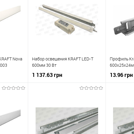
KRAFT Nova
Набор освещения KRAFT LED-T
Профиль Kra
9003
600мм 30 Вт
600x25x24
1 137.63 грн
13.96 грн
В корзину
ну
Купити в 1 клік
До
Купити в 1
До
порівняння
івняння
В вибране
В наявності
В вибране
Під
овлення