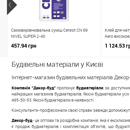
Самовирівнювальна суміш Ceresit CN 69
Клей для нат
NIVEL SUPER 2-40
Aero високое
457.94 грн
1 124.53 г
Будівельні матеріали у Києві
Інтернет-магазин будівельних матеріалів Декор
Компанія "Декор-буд"
пропонує
будматеріали
за доступним
найкращих магазинів будматеріалів. Якісні будматеріали усі
495-50-53. Якісні будматеріали в наявності.
Консультанти-професіонали своєї справи завжди допоможуть 
Декор-буд
- це оптова та роздрібна компанія, яка є ексклюз
є продаж будматеріалів і комплектація об'єктів, що будуют