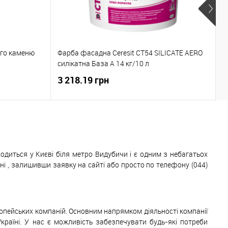
Р
ого каменю
Фарба фасадна Ceresit CT54 SILICATE AERO
2
силікатна База А 14 кг/10 л
2
3 218.19 грн
1
одиться у Києві біля метро Видубичи і є одним з небагатьох
 , залишивши заявку на сайті або просто по телефону (044)
ропейських компаній. Основним напрямком діяльності компанії
Україні. У нас є можливість забезпечувати будь-які потреби