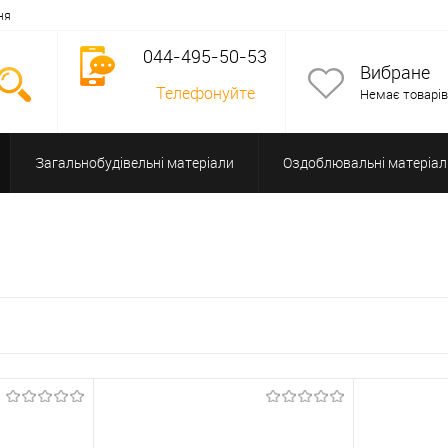
ня
044-495-50-53
Вибране
Телефонуйте
Немає товарів
Загальнобудівельні матеріали
Оздоблювальні матеріал
Допоміжне обладнання