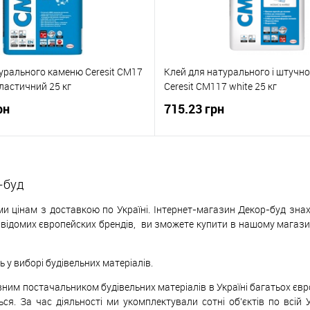
урального каменю Ceresit CM17
Клей для натурального і штучн
ластичний 25 кг
Ceresit CM117 white 25 кг
рн
715.23 грн
-буд
и цінам з доставкою по Україні. Інтернет-магазин Декор-буд знах
х відомих європейских
б
рендів,
ви зможете купити в нашому магазині
у виборі будівельних матеріалів.
ивним постачальником будівельних матеріалів в Україні багатьох єв
ься. За час діяльності ми укомплектували сотні об'єктів по всій 