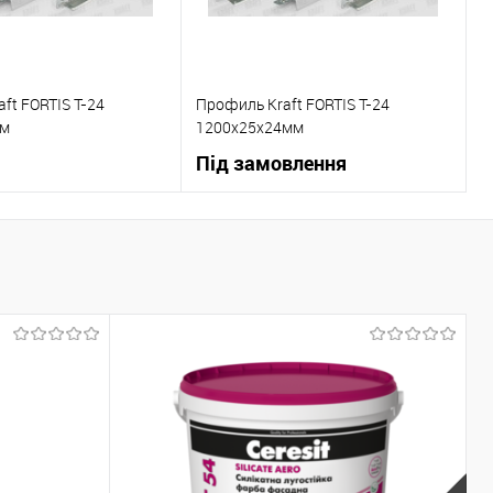
ft FORTIS T-24
Профиль Kraft FORTIS T-24
мм
1200х25х24мм
Під замовлення
В корзину
В корзину
 клік
До
Купити в 1 клік
До
порівняння
порівняння
В наявності
В вибране
Під
замовлення