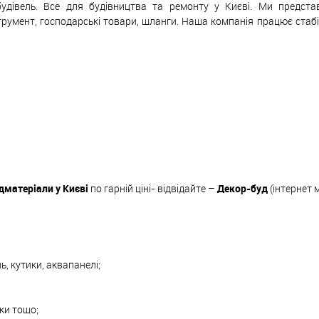
будівель. Все для будівництва та ремонту у Києві. Ми предст
трумент, господарські товари, шланги. Наша компанія працює стаб
дматеріали у Києві
по гарній ціні- відвідайте –
Декор-буд
(інтернет 
ь, кутики, аквапанелі;
вки тощо;