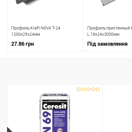
Профиль Kraft NOVA T-24
Профиль пристенный K
1200x25x24мм
L 19x24x3000мм
27.86 грн
Під замовлення
В корзину
В корзи
Купити в 1 клік
До
Купити в 1 клік
порівняння
пор
В вибране
В наявності
В вибране
зам