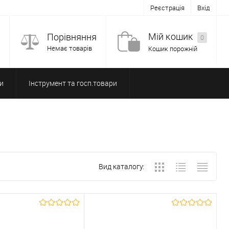
Реєстрація
Вхід
Мій кошик
Порівняння
0
Немає товарів
Кошик порожній
и
Інструмент та госп.товари
Вид каталогу: