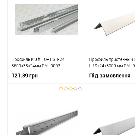
Профиль Kraft FORTIS T-24
Профиль пристенный 
3600x38x24мм RAL 9003
L 19х24х3000 мм RAL 
121.39 грн
Під замовлення
В корзину
В корзи
Купити в 1 клік
До
Купити в 1 клік
порівняння
пор
В вибране
В наявності
В вибране
зам