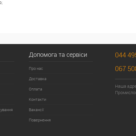
о;
Допомога та сервіси
044 49
067 50
Про нас
Доставка
Наша адрес
Оплата
Промислов
Контакти
тування
Вакансії
Повернення