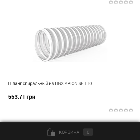
В корзину
В вибране
В наявності
Шланг спиральный из ПВХ ARION SE 110
553.71 грн
В корзину
В вибране
В наявності
КОРЗИНА
0