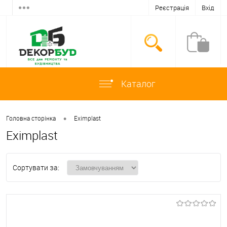
Реєстрація
Вхід
Каталог
•
Головна сторінка
Eximplast
Eximplast
Сортувати за: