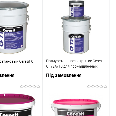
В корзину
В корзину
 клік
До
Купити в 1 клік
До
порівняння
порівняння
В наявності
В вибране
В наявності
Полиуретановое покрытие Ceresit
ретановый Ceresit CF
CF72A/10 для промышленных
полов
влення
Під замовлення
В корзину
В корзину
 клік
До
Купити в 1 клік
До
порівняння
порівняння