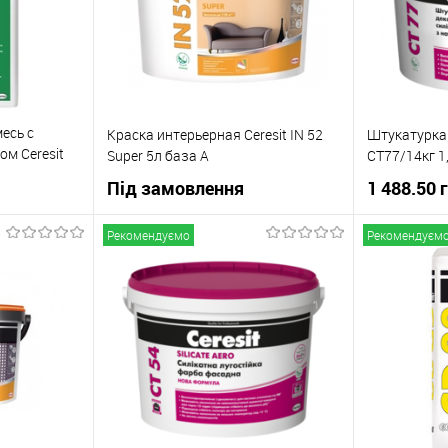
В наявності
В вибране
Під
В вибране
замовлення
есь с
Краска интерьерная Ceresit IN 52
Штукатурка 
м Ceresit
Super 5л база А
СТ77/14кг 1
Під замовлення
1 488.50 
Рекомендуємо
Рекомендуєм
ну
В корзину
Купити в 1
До
Купити в 1 клік
До
івняння
порівняння
В вибране
Під
В вибране
Під
овлення
замовлення