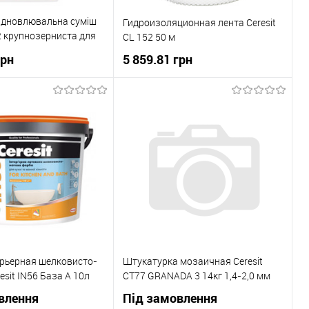
ідновлювальна суміш
Гидроизоляционная лента Ceresit
22 крупнозерниста для
CL 152 50 м
00 мм) 25 кг
грн
5 859.81 грн
В корзину
В корзину
 клік
До
Купити в 1 клік
До
порівняння
порівняння
В наявності
В вибране
В наявності
рьерная шелковисто-
Штукатурка мозаичная Ceresit
esit IN56 База А 10л
СТ77 GRANADA 3 14кг 1,4-2,0 мм
влення
Під замовлення