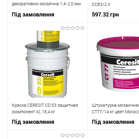
декоративно-мозаїчна 1,4-2,0 мм
СС83/2 л
SIERRA-2 14 кг
Під замовлення
597.32 грн
В корзи
В корзину
Купити в 1 клік
Купити в 1 клік
До
пор
порівняння
В вибране
В вибране
Під
замовлення
Краска CERESIT CD 53 защитная
Штукатурка мозаичная
(компонент А), 16,4 кг
CT77/14 кг цвет Moroc
Під замовлення
Під замовлення