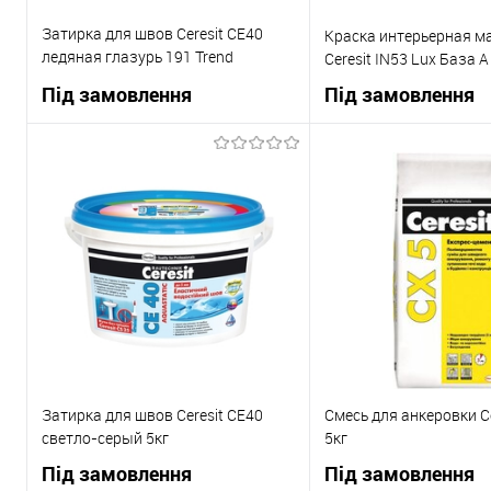
Затирка для швов Ceresit СЕ40
Краска интерьерная м
ледяная глазурь 191 Trend
Ceresit IN53 Lux База А
Collection 2кг
Під замовлення
Під замовлення
В корзину
В корзи
Купити в 1 клік
До
Купити в 1 клік
порівняння
пор
В вибране
Під
В вибране
замовлення
зам
Затирка для швов Ceresit СЕ40
Смесь для анкеровки C
светло-серый 5кг
5кг
Під замовлення
Під замовлення