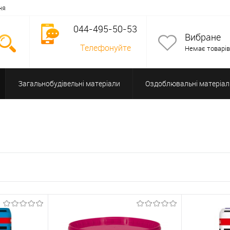
ня
044-495-50-53
Вибране
Телефонуйте
Немає товарів
Загальнобудівельні матеріали
Оздоблювальні матеріал
Допоміжне обладнання