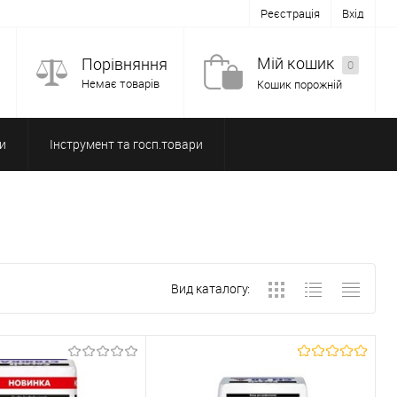
Реєстрація
Вхід
Мій кошик
Порівняння
0
Немає товарів
Кошик порожній
и
Інструмент та госп.товари
Вид каталогу: