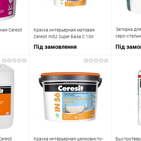
Затирка для
ая Ceresit
Краска интерьерная матовая
серо-стальна
Ceresit IN52 Super База C 10л
2кг
Під замовлення
Під замо
ну
В корзину
До
Купити в 1 клік
До
Купити в 1
івняння
порівняння
Під
В вибране
Під
В вибране
овлення
замовлення
eresit
Краска интерьерная шелковисто-
Быстротве