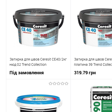
В корзину
В корзи
Купити в 1 клік
До
Купити в 1 клік
порівняння
пор
В вибране
Під
В вибране
замовлення
зам
Затирка для швов Ceresit СЕ40/2кг
Затирка для швов Cere
нюд 02 Trend Collection
платина 39 Trend Collec
Під замовлення
319.79 грн
В корзи
В корзину
Купити в 1 клік
Купити в 1 клік
До
пор
порівняння