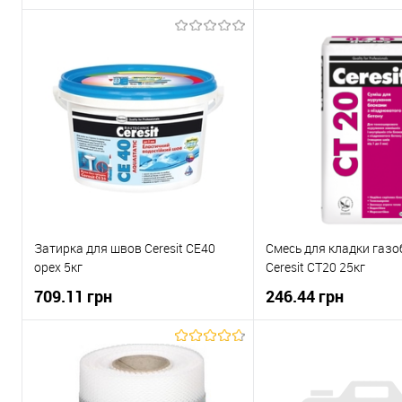
В корзину
В корзи
Купити в 1 клік
До
Купити в 1 клік
порівняння
пор
В вибране
Під
В вибране
замовлення
зам
Затирка для швов Ceresit СЕ40
Смесь для кладки газ
орех 5кг
Ceresit СТ20 25кг
709.11 грн
246.44 грн
В корзину
В корзи
Купити в 1 клік
До
Купити в 1 клік