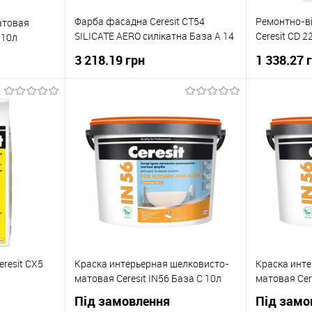
Фарба фасадна Ceresit CT54
Ремонтно-в
атовая
SILICATE AERO силікатна База А 14
Ceresit CD 
 10л
кг/10 л
бетону (10-1
3 218.19 грн
1 338.27 
В корзину
ну
Купити в 1 клік
До
Купити в 1
До
порівняння
івняння
В вибране
В наявності
В вибране
Під
овлення
eresit СХ5
Краска интерьерная шелковисто-
Краска инте
матовая Ceresit IN56 База C 10л
матовая Cer
Під замовлення
Під замо