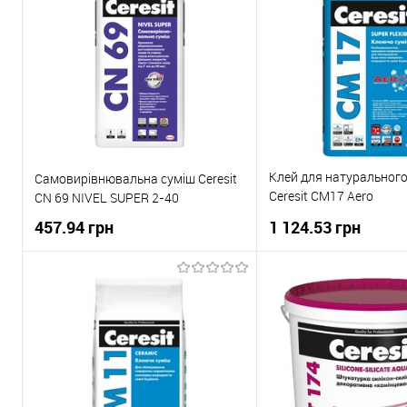
Клей для натуральног
Самовирівнювальна суміш Ceresit
Ceresit CM17 Aero
CN 69 NIVEL SUPER 2-40
високоеластичний 25 к
457.94 грн
1 124.53 грн
В корзину
В корзи
Купити в 1 клік
До
Купити в 1 клік
порівняння
пор
В вибране
В наявності
В вибране