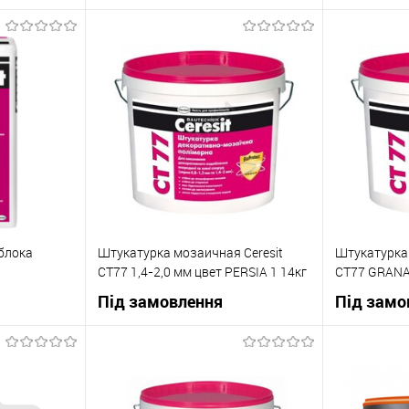
ну
В корзину
До
Купити в 1 клік
До
Купити в 1
івняння
порівняння
Під
В вибране
Під
В вибране
овлення
замовлення
облока
Штукатурка мозаичная Ceresit
Штукатурка 
СТ77 1,4-2,0 мм цвет PERSIA 1 14кг
СТ77 GRANAD
Під замовлення
Під замо
ну
В корзину
До
Купити в 1 клік
До
Купити в 1