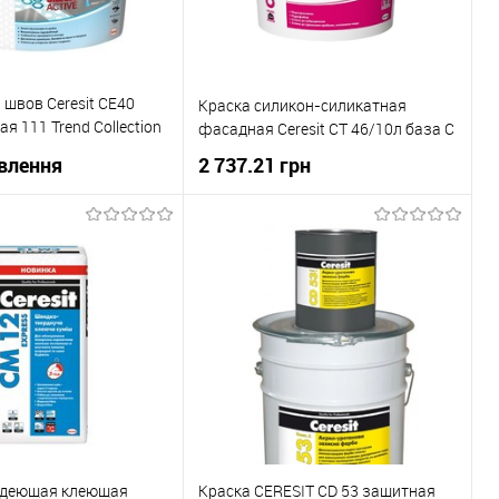
 швов Ceresit СЕ40
Краска силикон-силикатная
я 111 Trend Collection
фасадная Ceresit CT 46/10л база С
влення
2 737.21 грн
В корзину
В корзину
Купити в 1 клік
До
 клік
До
порівняння
порівняння
В вибране
В наявності
Під
замовлення
рдеющая клеющая
Краска CERESIT CD 53 защитная