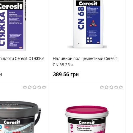
підлоги Ceresit СТЯЖКА
Наливной пол цементный Ceresit
CN 68 25кг
н
389.56 грн
В корзину
В корзину
 клік
До
Купити в 1 клік
До
порівняння
порівняння
В наявності
В вибране
В наявності