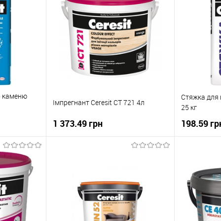
о каменю
Стяжка для 
Імпрегнант Ceresit CT 721 4л
25 кг
г
1 373.49 грн
198.59 гр
ну
В корзину
До
Купити в 1 клік
До
Купити в 1
івняння
порівняння
В наявності
В вибране
В наявності
В вибране