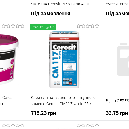
матовая Ceresit IN56 База А 1л
смесь Ceresi
Під замовлення
Під замо
Рекомендуємо
ну
В корзину
До
Купити в 1 клік
До
Купити в 1
івняння
порівняння
В наявності
В вибране
Під
В вибране
замовлення
 Ceresit
Клей для натурального і штучного
Відро CERESI
co
каменю Ceresit CM117 white 25 кг
715.23 грн
33.75 грн