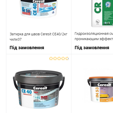
В вибране
В вибране
Під
замовлення
Гидроизоляционная см
Затирка для швов Ceresit СЕ40/2кг
проникающим эффекто
чили37
CR 90 Crystaliser
Під замовлення
Під замовлення
В корзину
В корзи
Купити в 1 клік
До
Купити в 1 клік
порівняння
пор
В вибране
Під
В вибране
замовлення
зам