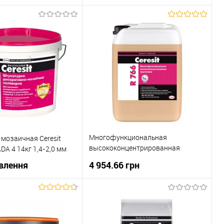
В корзину
В корзину
 клік
До
Купити в 1 клік
До
порівняння
порівняння
Під
В вибране
Під
замовлення
замовлення
Многофункциональная
мозаичная Ceresit
высококонцентрированная
A 4 14кг 1,4-2,0 мм
грунтовка Ceresit R 766 10.5кг
влення
4 954.66 грн
В корзину
В корзину
Купити в 1 клік
До
 клік
До