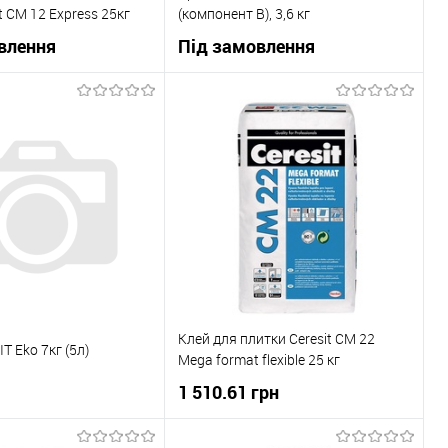
t CM 12 Express 25кг
(компонент B), 3,6 кг
влення
Під замовлення
В корзину
В корзину
 клік
До
Купити в 1 клік
До
порівняння
порівняння
Під
В вибране
Під
замовлення
замовлення
Клей для плитки Ceresit CM 22
T Eko 7кг (5л)
Mega format flexible 25 кг
1 510.61 грн