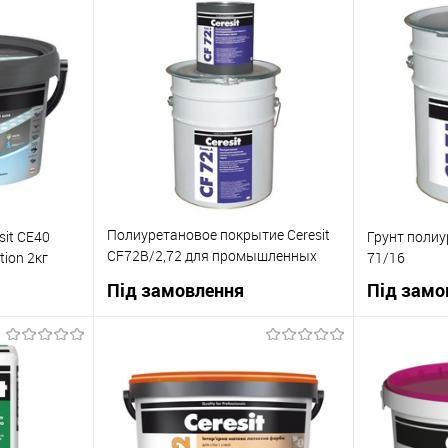
В корзину
ну
Купити в 1 клік
До
Купити в 1
До
порівняння
івняння
В вибране
В наявності
В вибране
Під
овлення
Полиуретановое покрытие Ceresit
sit СЕ40
Грунт полиу
CF72B/2,72 для промышленных
tion 2кг
71/16
полов
Під замовлення
Під замо
ну
В корзину
До
Купити в 1 клік
До
Купити в 1
івняння
порівняння