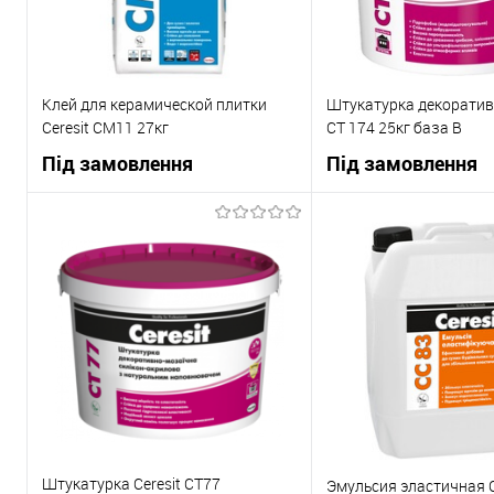
Клей для керамической плитки
Штукатурка декоративн
Ceresit СМ11 27кг
СТ 174 25кг база В
Під замовлення
Під замовлення
В корзину
В корзи
Купити в 1 клік
До
Купити в 1 клік
порівняння
пор
В вибране
Під
В вибране
замовлення
зам
Штукатурка Ceresit CT77
Эмульсия эластичная C