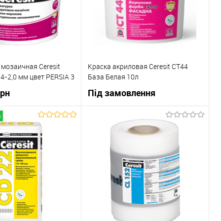
Під
В вибране
Під
замовлення
замовлення
мозаичная Ceresit
Краска акриловая Ceresit СТ44
,4-2,0 мм цвет PERSIA 3
База Белая 10л
грн
Під замовлення
о
В корзину
В корзину
 клік
До
Купити в 1 клік
До
порівняння
порівняння
В наявності
В вибране
Під
замовлення