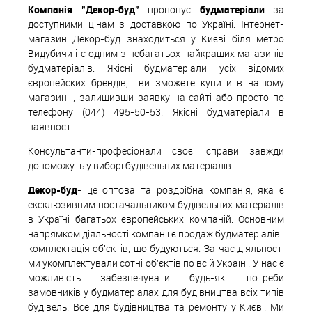
Компанія "Декор-буд"
пропонує
будматеріали
за
доступними цінам з доставкою по Україні. Інтернет-
магазин Декор-буд знаходиться у Києві біля метро
Видубичи і є одним з небагатьох найкращих магазинів
будматеріалів. Якісні будматеріали усіх відомих
європейских
б
рендів,
ви зможете купити в нашому
магазині , залишивши заявку на сайті або просто по
телефону (044) 495-50-53. Якісні будматеріали в
наявності.
Консультанти-професіонали своєї справи завжди
допоможуть у виборі будівельних матеріалів.
Декор-буд
- це оптова та роздрібна компанія, яка є
ексклюзивним постачальником будівельних матеріалів
в Україні багатьох європейських компаній. Основним
напрямком діяльності компанії є продаж будматеріалів і
комплектація об'єктів, що будуються. За час діяльності
ми укомплектували сотні об'єктів по всій Україні. У нас є
можливість забезпечувати будь-які потреби
замовників у будматеріалах для будівництва всіх типів
будівель. Все для будівництва та ремонту у Києві. Ми