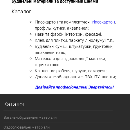
Будівельні матеріали за доступними цінами
Каталог
Гіпсокартон та комплектуючі:
гіпсокартон
,
профіль, кутики, аквапанелі;
Лаки та фарби: інтер'єрні, фасадні;
Клея: для плитки, паркету, лінолеуму і т.п.;
Будівельні суміші: штукатурки, ґрунтовки,
шпаклівки тощо;
Матеріали для гідроізоляції: мастики,
стрічки тощо;
Кріплення: дюбеля, шурупи, саморізи;
Допоміжне обладнання – ПВХ, ПУ шланги;
Довіряйте професіоналам! Звертайтесь!
Каталог
Загальнобудівельні матеріали
Оздоблювальні матеріали